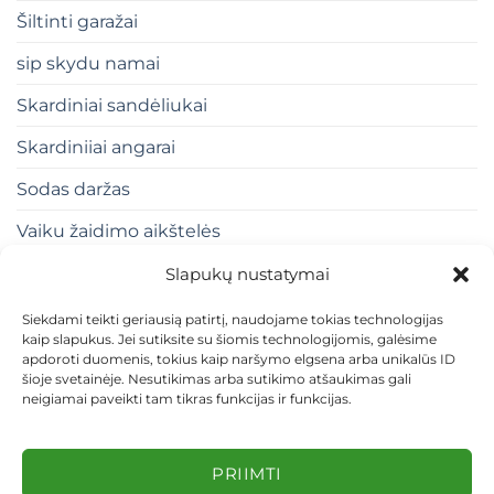
Šiltinti garažai
sip skydu namai
Skardiniai sandėliukai
Skardiniiai angarai
Sodas daržas
Vaiku žaidimo aikštelės
Slapukų nustatymai
Siekdami teikti geriausią patirtį, naudojame tokias technologijas
kaip slapukus. Jei sutiksite su šiomis technologijomis, galėsime
apdoroti duomenis, tokius kaip naršymo elgsena arba unikalūs ID
šioje svetainėje. Nesutikimas arba sutikimo atšaukimas gali
neigiamai paveikti tam tikras funkcijas ir funkcijas.
KONTAKTAI
INDIVIDUALŪS PROJEKTAI
MOKĖJIMAS LIZINGU
PIRKIMO TAISYKLĖS
PRISTATYMAS
KEITIMAS IR GRĄŽINIMAS
PRIVATUMO POLITIKA
PRIIMTI