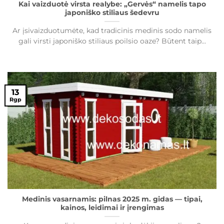
Kai vaizduotė virsta realybe: „Gervės“ namelis tapo
japoniško stiliaus šedevru
Ar įsivaizduotumėte, kad tradicinis medinis sodo namelis
gali virsti japoniško stiliaus poilsio oaze? Būtent taip...
13
Rgp
Medinis vasarnamis: pilnas 2025 m. gidas — tipai,
kainos, leidimai ir įrengimas