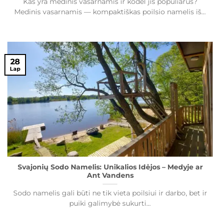
Kas yra medinis vasarnamis ir kodėl jis populiarus?
Medinis vasarnamis — kompaktiškas poilsio namelis iš...
28
Lap
Svajonių Sodo Namelis: Unikalios Idėjos – Medyje ar
Ant Vandens
Sodo namelis gali būti ne tik vieta poilsiui ir darbo, bet ir
puiki galimybė sukurti...