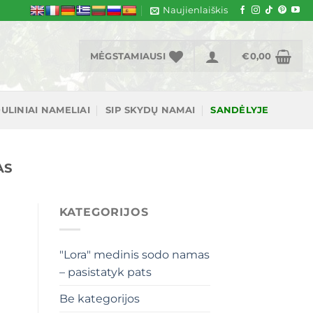
Naujienlaiškis
MĖGSTAMIAUSI
€
0,00
ULINIAI NAMELIAI
SIP SKYDŲ NAMAI
SANDĖLYJE
AS
KATEGORIJOS
"Lora" medinis sodo namas
– pasistatyk pats
Be kategorijos