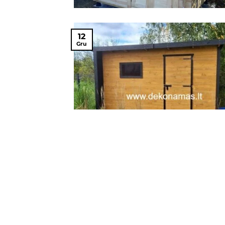
12
Gru