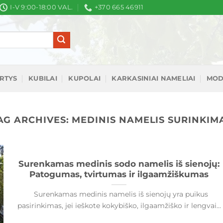
I-V 9:00-18:00 VAL.
+370 665 46911
IRTYS
KUBILAI
KUPOLAI
KARKASINIAI NAMELIAI
MOD
AG ARCHIVES:
MEDINIS NAMELIS SURINKIM
Surenkamas medinis sodo namelis iš sienojų:
Patogumas, tvirtumas ir ilgaamžiškumas
Surenkamas medinis namelis iš sienojų yra puikus
pasirinkimas, jei ieškote kokybiško, ilgaamžiško ir lengvai...