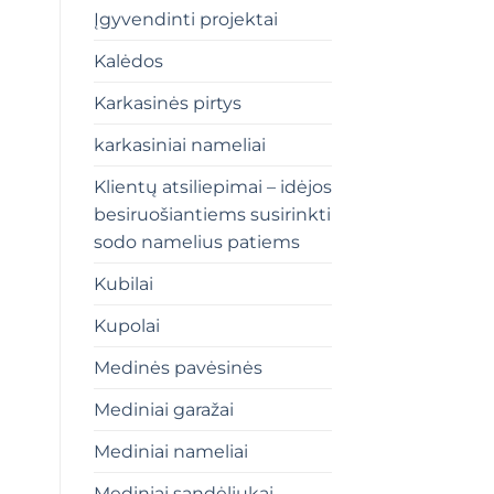
Įgyvendinti projektai
Kalėdos
Karkasinės pirtys
karkasiniai nameliai
Klientų atsiliepimai – idėjos
besiruošiantiems susirinkti
sodo namelius patiems
Kubilai
Kupolai
Medinės pavėsinės
Mediniai garažai
Mediniai nameliai
Mediniai sandėliukai