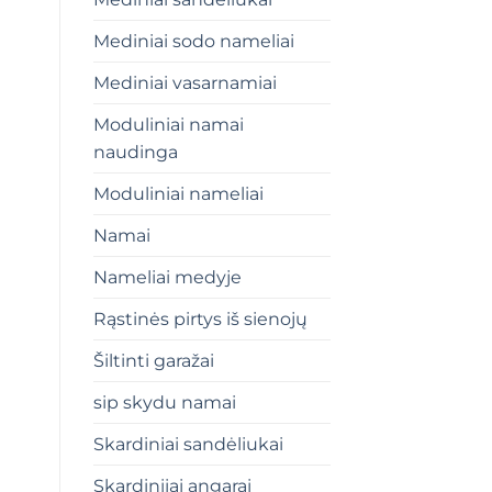
Mediniai sodo nameliai
Mediniai vasarnamiai
Moduliniai namai
naudinga
Moduliniai nameliai
Namai
Nameliai medyje
Rąstinės pirtys iš sienojų
Šiltinti garažai
sip skydu namai
Skardiniai sandėliukai
Skardiniiai angarai