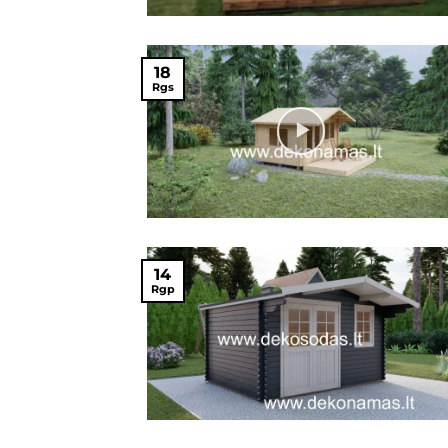
18
Rgs
14
Rgp