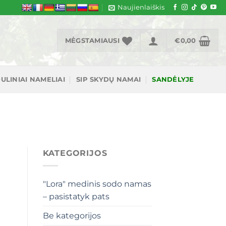
Naujienlaiškis
MĖGSTAMIAUSI
€
0,00
ULINIAI NAMELIAI
SIP SKYDŲ NAMAI
SANDĖLYJE
KATEGORIJOS
"Lora" medinis sodo namas
– pasistatyk pats
Be kategorijos