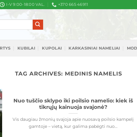
I-V 9:00-18:00 VAL.
+370 665 46911
IRTYS
KUBILAI
KUPOLAI
KARKASINIAI NAMELIAI
MOD
TAG ARCHIVES:
MEDINIS NAMELIS
Nuo tuščio sklypo iki poilsio namelio: kiek iš
tikrųjų kainuoja svajonė?
Vis daugiau žmonių svajoja apie nuosavą poilsio kampelį
gamtoje – vietą, kur galima pabėgti nuo...