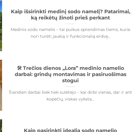
Kaip išsirinkti medinį sodo namelį? Patarimai,
ką reikėtų žinoti prieš perkant
Medinis sodo namelis – tai puikus sprendimas tiems, kurie
nori turėti jaukią ir funkcionalią erdvę...
🛠️ Trečios dienos „Lora” medinio namelio
darbai: grindų montavimas ir pasiruošimas
stogui
Šiandien darbai šiek tiek sulėtėjo – kai dirbi vienas, dar ir an
kopėčių, viskas vyksta...
Kaip pasirinkti idealią sodo namelio