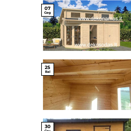
07
Geg
25
Bal
30
Gru