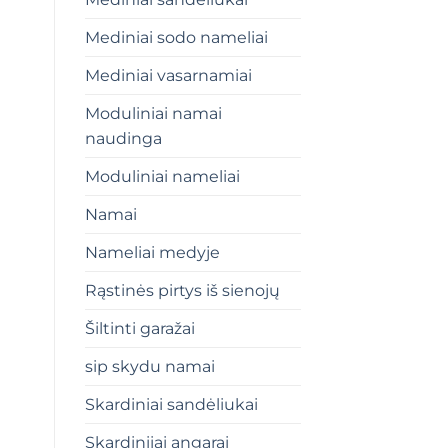
Mediniai sodo nameliai
Mediniai vasarnamiai
Moduliniai namai
naudinga
Moduliniai nameliai
Namai
Nameliai medyje
Rąstinės pirtys iš sienojų
t
Šiltinti garažai
sip skydu namai
Skardiniai sandėliukai
Skardiniiai angarai