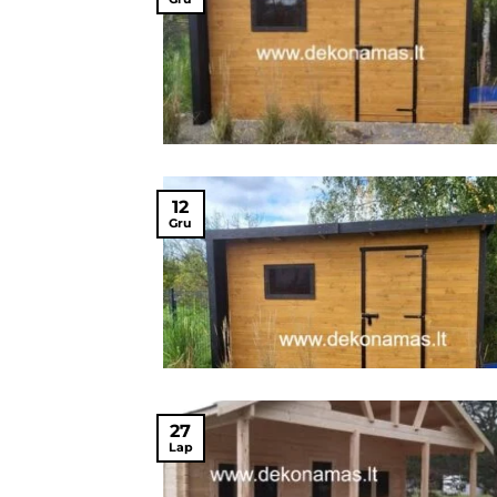
12
Gru
27
Lap