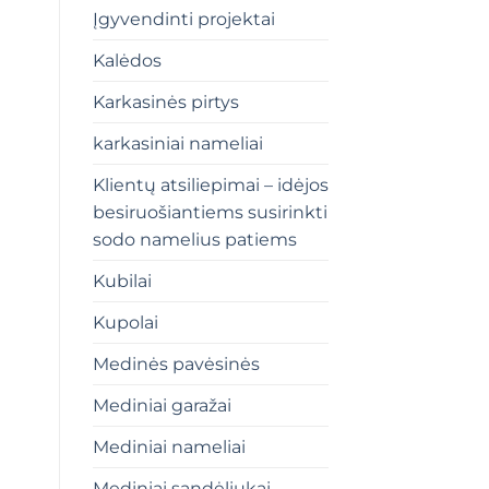
Įgyvendinti projektai
Kalėdos
Karkasinės pirtys
karkasiniai nameliai
Klientų atsiliepimai – idėjos
besiruošiantiems susirinkti
sodo namelius patiems
Kubilai
Kupolai
Medinės pavėsinės
Mediniai garažai
Mediniai nameliai
Mediniai sandėliukai