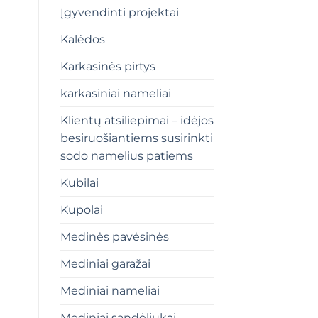
Įgyvendinti projektai
Kalėdos
Karkasinės pirtys
karkasiniai nameliai
Klientų atsiliepimai – idėjos
besiruošiantiems susirinkti
sodo namelius patiems
Kubilai
Kupolai
Medinės pavėsinės
Mediniai garažai
Mediniai nameliai
Mediniai sandėliukai