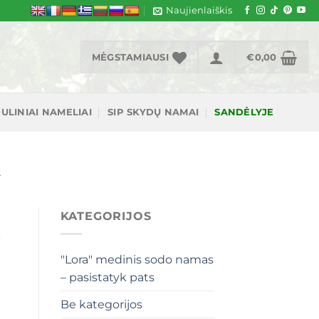
Naujienlaiškis
MĖGSTAMIAUSI
€
0,00
ULINIAI NAMELIAI
SIP SKYDŲ NAMAI
SANDĖLYJE
A
KATEGORIJOS
i
"Lora" medinis sodo namas
– pasistatyk pats
Be kategorijos