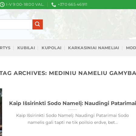
I-V 9:00-18:00 VAL.
+370 665 46911
IRTYS
KUBILAI
KUPOLAI
KARKASINIAI NAMELIAI
MOD
TAG ARCHIVES:
MEDINIU NAMELIU GAMYB
Kaip Išsirinkti Sodo Namelį: Naudingi Patarima
Kaip Išsirinkti Sodo Namelį: Naudingi Patarimai Sodo
namelis gali tapti ne tik poilsio erdve, bet...