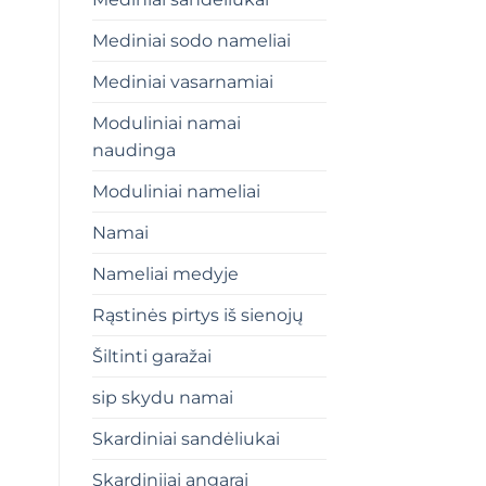
Mediniai sodo nameliai
Mediniai vasarnamiai
Moduliniai namai
naudinga
Moduliniai nameliai
Namai
Nameliai medyje
Rąstinės pirtys iš sienojų
Šiltinti garažai
sip skydu namai
Skardiniai sandėliukai
Skardiniiai angarai