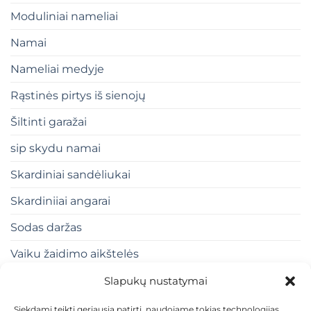
Moduliniai nameliai
Namai
Nameliai medyje
Rąstinės pirtys iš sienojų
Šiltinti garažai
sip skydu namai
Skardiniai sandėliukai
Skardiniiai angarai
Sodas daržas
Vaiku žaidimo aikštelės
Slapukų nustatymai
Siekdami teikti geriausią patirtį, naudojame tokias technologijas