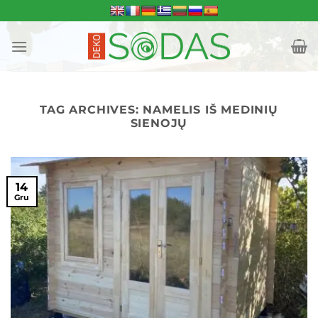
Skip
to
content
TAG ARCHIVES:
NAMELIS IŠ MEDINIŲ
SIENOJŲ
14
Gru