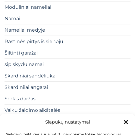
Moduliniai nameliai
Namai
Nameliai medyje
Rąstinės pirtys iš sienojų
Šiltinti garažai
sip skydu namai
Skardiniai sandėliukai
Skardiniiai angarai
Sodas daržas
Vaiku žaidimo aikštelės
Slapukų nustatymai
Siekdami teikti geriausią patirtį, naudojame tokias technologijas