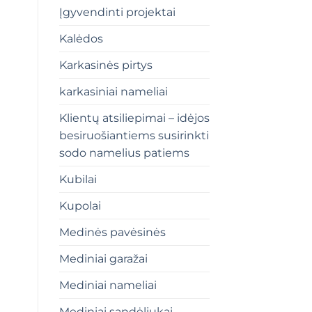
Įgyvendinti projektai
Kalėdos
Karkasinės pirtys
karkasiniai nameliai
Klientų atsiliepimai – idėjos
besiruošiantiems susirinkti
sodo namelius patiems
Kubilai
Kupolai
Medinės pavėsinės
Mediniai garažai
Mediniai nameliai
Mediniai sandėliukai