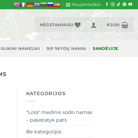
Naujienlaiškis
MĖGSTAMIAUSI
€
0,00
ULINIAI NAMELIAI
SIP SKYDŲ NAMAI
SANDĖLYJE
MS
KATEGORIJOS
"Lora" medinis sodo namas
– pasistatyk pats
Be kategorijos