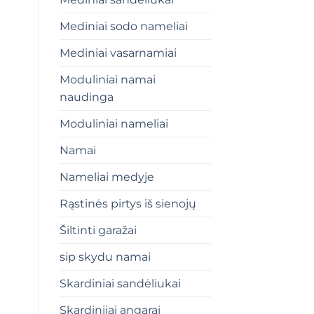
Mediniai sodo nameliai
Mediniai vasarnamiai
Moduliniai namai
naudinga
Moduliniai nameliai
Namai
Nameliai medyje
Rąstinės pirtys iš sienojų
Šiltinti garažai
sip skydu namai
Skardiniai sandėliukai
Skardiniiai angarai