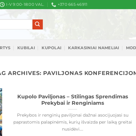
I-V 9:00-18:00 VAL.
+370 665 46911
IRTYS
KUBILAI
KUPOLAI
KARKASINIAI NAMELIAI
MOD
AG ARCHIVES:
PAVILJONAS KONFERENCIJO
Kupolo Paviljonas – Stilingas Sprendimas
Prekybai ir Renginiams
Prekybos ir renginių paviljonai dažnai asocijuojasi su
paprastomis palapinėmis, kurių išvaizda per laiką greitai
nusidėvi....