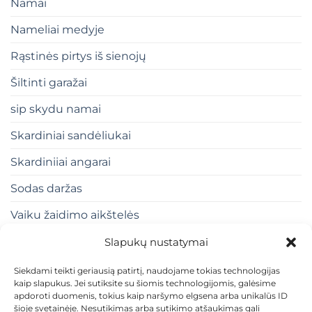
Namai
Nameliai medyje
Rąstinės pirtys iš sienojų
Šiltinti garažai
sip skydu namai
Skardiniai sandėliukai
Skardiniiai angarai
Sodas daržas
Vaiku žaidimo aikštelės
Slapukų nustatymai
Siekdami teikti geriausią patirtį, naudojame tokias technologijas
kaip slapukus. Jei sutiksite su šiomis technologijomis, galėsime
apdoroti duomenis, tokius kaip naršymo elgsena arba unikalūs ID
šioje svetainėje. Nesutikimas arba sutikimo atšaukimas gali