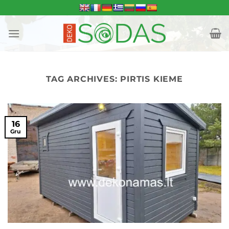
Skip
to
content
TAG ARCHIVES:
PIRTIS KIEME
16
Gru