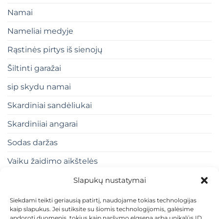
Namai
Nameliai medyje
Rąstinės pirtys iš sienojų
Šiltinti garažai
sip skydu namai
Skardiniai sandėliukai
Skardiniiai angarai
Sodas daržas
Vaiku žaidimo aikštelės
Slapukų nustatymai
Siekdami teikti geriausią patirtį, naudojame tokias technologijas
kaip slapukus. Jei sutiksite su šiomis technologijomis, galėsime
apdoroti duomenis, tokius kaip naršymo elgsena arba unikalūs ID