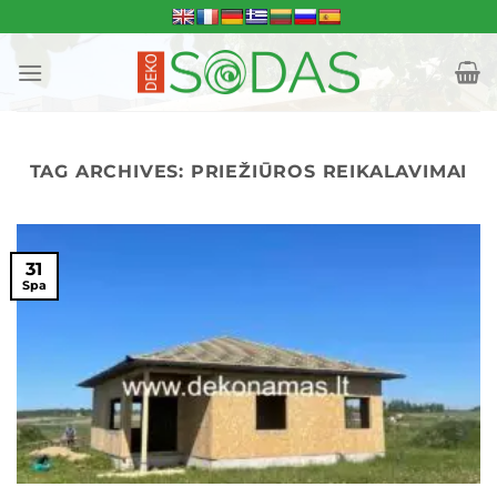
Skip
to
content
TAG ARCHIVES:
PRIEŽIŪROS REIKALAVIMAI
31
Spa