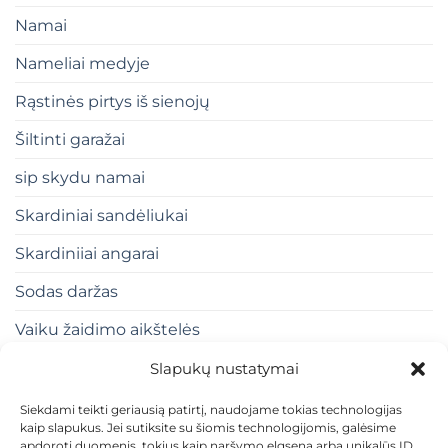
Namai
Nameliai medyje
Rąstinės pirtys iš sienojų
Šiltinti garažai
sip skydu namai
Skardiniai sandėliukai
Skardiniiai angarai
Sodas daržas
Vaiku žaidimo aikštelės
Slapukų nustatymai
Siekdami teikti geriausią patirtį, naudojame tokias technologijas
kaip slapukus. Jei sutiksite su šiomis technologijomis, galėsime
apdoroti duomenis, tokius kaip naršymo elgsena arba unikalūs ID