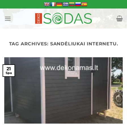
Skip
to
content
TAG ARCHIVES:
SANDĖLIUKAI INTERNETU.
21
Spa