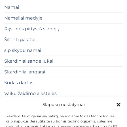
Namai
Nameliai medyje
Rąstinės pirtys iš sienojų
Šiltinti garažai
sip skydu namai
Skardiniai sandėliukai
Skardiniiai angarai
Sodas daržas
Vaiku žaidimo aikštelės
Slapukų nustatymai
Siekdami teikti geriausią patirtį, naudojame tokias technologijas
kaip slapukus. Jei sutiksite su šiomis technologijomis, galėsime
apdoroti duomenis, tokius kaip naršymo elgsena arba unikalūs ID