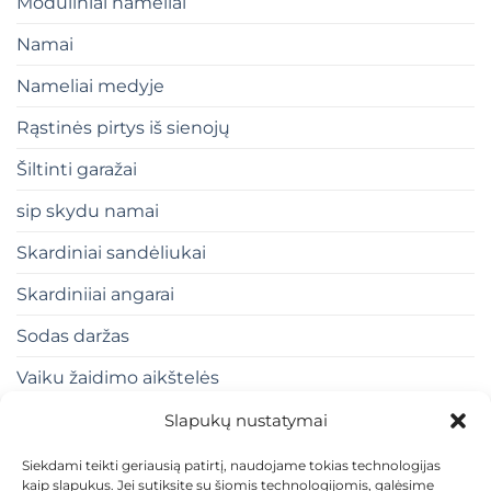
Moduliniai nameliai
Namai
Nameliai medyje
Rąstinės pirtys iš sienojų
Šiltinti garažai
sip skydu namai
Skardiniai sandėliukai
Skardiniiai angarai
Sodas daržas
Vaiku žaidimo aikštelės
Slapukų nustatymai
Siekdami teikti geriausią patirtį, naudojame tokias technologijas
kaip slapukus. Jei sutiksite su šiomis technologijomis, galėsime