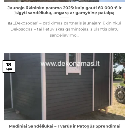
Jaunojo ūkininko parama 2025: kaip gauti 60 000 € ir
įsigyti sandėliuką, angarą ar gamybinę patalpą
🏡 „Dekosodas“ – patikimas partneris jaunajam ūkininkui
Dekosodas – tai lietuviškas gamintojas, siūlantis platų
sandėliavimo...
18
Spa
Mediniai Sandėliukai – Tvarūs ir Patogūs Sprendimai