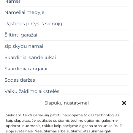
Namai
Nameliai medyje
Rąstinės pirtys iš sienojų
Šiltinti garažai
sip skydu namai
Skardiniai sandėliukai
Skardiniiai angarai
Sodas daržas
Vaiku žaidimo aikštelės
Slapukų nustatymai
Siekdami teikti geriausią patirtį, naudojame tokias technologijas
kaip slapukus. Jei sutiksite su šiomis technologijomis, galėsime
apdoroti duomenis, tokius kaip naršymo elgsena arba unikalūs ID
šioje svetainėje. Nesutikimas arba sutikimo atšaukimas gali