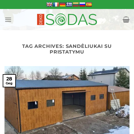
Skip
to
content
TAG ARCHIVES:
SANDĖLIUKAI SU
PRISTATYMU
28
Geg