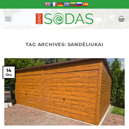
Skip
to
content
TAG ARCHIVES:
SANDĖLIUKAI
14
Gru