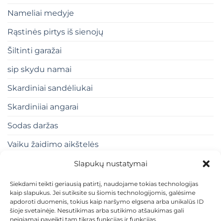
Nameliai medyje
Rąstinės pirtys iš sienojų
Šiltinti garažai
sip skydu namai
Skardiniai sandėliukai
Skardiniiai angarai
Sodas daržas
Vaiku žaidimo aikštelės
Slapukų nustatymai
Siekdami teikti geriausią patirtį, naudojame tokias technologijas
kaip slapukus. Jei sutiksite su šiomis technologijomis, galėsime
apdoroti duomenis, tokius kaip naršymo elgsena arba unikalūs ID
šioje svetainėje. Nesutikimas arba sutikimo atšaukimas gali
neigiamai paveikti tam tikras funkcijas ir funkcijas.