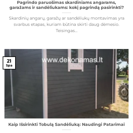
Pagrindo paruošimas skardiniams angarams,
garažams ir sandėliukams: kokį pagrindą pasirinkti?
Skardinių angarų, garažų ar sandėliukų montavimas yra
svarbus etapas, kuriam būtina skirti daug dėmesio.
Teisingas...
21
Spa
Kaip Išsirinkti Tobulą Sandėliuką: Naudingi Patarimai