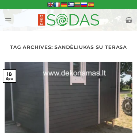
Skip
to
content
TAG ARCHIVES:
SANDĖLIUKAS SU TERASA
18
Spa