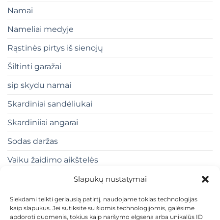
Namai
Nameliai medyje
Rąstinės pirtys iš sienojų
Šiltinti garažai
sip skydu namai
Skardiniai sandėliukai
Skardiniiai angarai
Sodas daržas
Vaiku žaidimo aikštelės
Slapukų nustatymai
Siekdami teikti geriausią patirtį, naudojame tokias technologijas
kaip slapukus. Jei sutiksite su šiomis technologijomis, galėsime
apdoroti duomenis, tokius kaip naršymo elgsena arba unikalūs ID