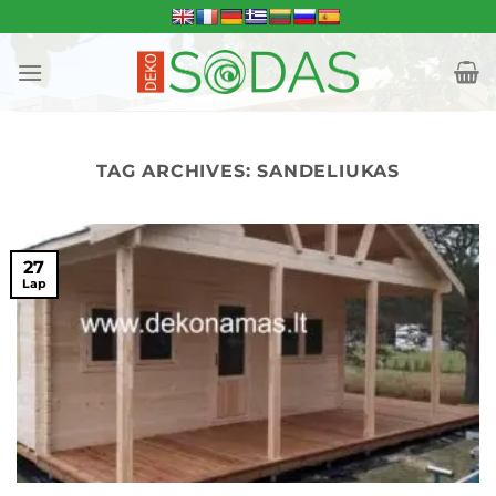
Skip
to
content
TAG ARCHIVES:
SANDELIUKAS
27
Lap