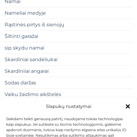
Namai
Nameliai medyje
Rąstinės pirtys iš sienojų
Šiltinti garažai
sip skydu namai
Skardiniai sandėliukai
Skardiniiai angarai
Sodas daržas
Vaiku žaidimo aikštelės
Slapukų nustatymai
Siekdami teikti geriausią patirtį, naudojame tokias technologijas
kaip slapukus. Jei sutiksite su šiomis technologijomis, galėsime
apdoroti duomenis, tokius kaip naršymo elgsena arba unikalūs ID
šioje svetainėje. Nesutikimas arba sutikimo atšaukimas gali