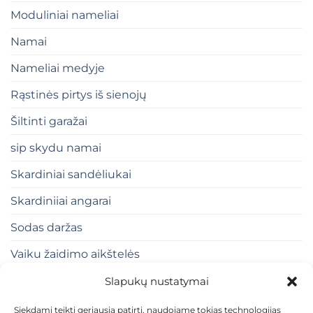
Moduliniai nameliai
Namai
Nameliai medyje
Rąstinės pirtys iš sienojų
Šiltinti garažai
sip skydu namai
Skardiniai sandėliukai
Skardiniiai angarai
Sodas daržas
Vaiku žaidimo aikštelės
Slapukų nustatymai
Siekdami teikti geriausią patirtį, naudojame tokias technologijas