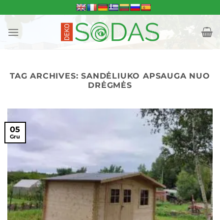
Skip
to
content
TAG ARCHIVES:
SANDĖLIUKO APSAUGA NUO
DRĖGMĖS
05
Gru