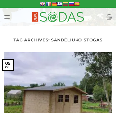
Skip
to
content
TAG ARCHIVES:
SANDĖLIUKO STOGAS
05
Gru