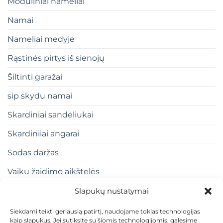
Moduliniai nameliai
Namai
Nameliai medyje
Rąstinės pirtys iš sienojų
Šiltinti garažai
sip skydu namai
Skardiniai sandėliukai
Skardiniiai angarai
Sodas daržas
Vaiku žaidimo aikštelės
Slapukų nustatymai
Siekdami teikti geriausią patirtį, naudojame tokias technologijas
kaip slapukus. Jei sutiksite su šiomis technologijomis, galėsime