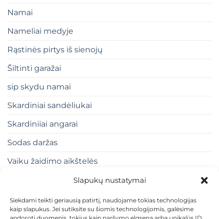
Namai
Nameliai medyje
Rąstinės pirtys iš sienojų
Šiltinti garažai
sip skydu namai
Skardiniai sandėliukai
Skardiniiai angarai
Sodas daržas
Vaiku žaidimo aikštelės
Slapukų nustatymai
Siekdami teikti geriausią patirtį, naudojame tokias technologijas
kaip slapukus. Jei sutiksite su šiomis technologijomis, galėsime
apdoroti duomenis, tokius kaip naršymo elgsena arba unikalūs ID