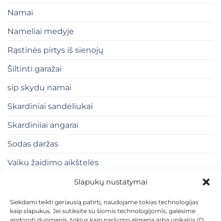
Namai
Nameliai medyje
Rąstinės pirtys iš sienojų
Šiltinti garažai
sip skydu namai
Skardiniai sandėliukai
Skardiniiai angarai
Sodas daržas
Vaiku žaidimo aikštelės
Slapukų nustatymai
Siekdami teikti geriausią patirtį, naudojame tokias technologijas
kaip slapukus. Jei sutiksite su šiomis technologijomis, galėsime
apdoroti duomenis, tokius kaip naršymo elgsena arba unikalūs ID