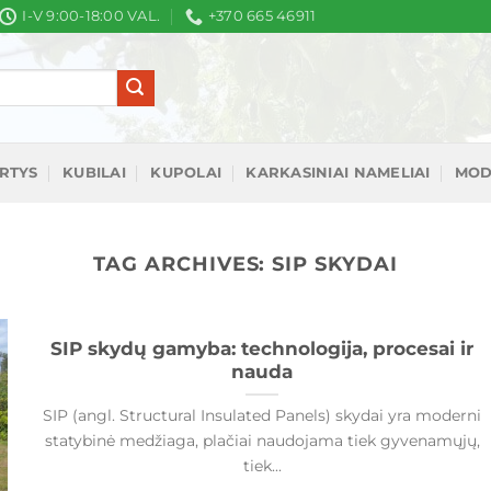
I-V 9:00-18:00 VAL.
+370 665 46911
IRTYS
KUBILAI
KUPOLAI
KARKASINIAI NAMELIAI
MOD
TAG ARCHIVES:
SIP SKYDAI
SIP skydų gamyba: technologija, procesai ir
nauda
SIP (angl. Structural Insulated Panels) skydai yra moderni
statybinė medžiaga, plačiai naudojama tiek gyvenamųjų,
tiek...