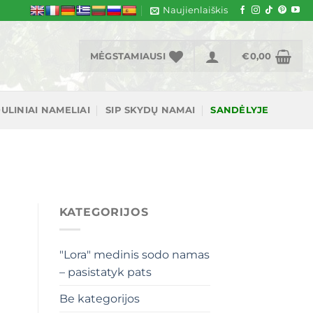
Naujienlaiškis
MĖGSTAMIAUSI
€
0,00
ULINIAI NAMELIAI
SIP SKYDŲ NAMAI
SANDĖLYJE
KATEGORIJOS
"Lora" medinis sodo namas
– pasistatyk pats
Be kategorijos