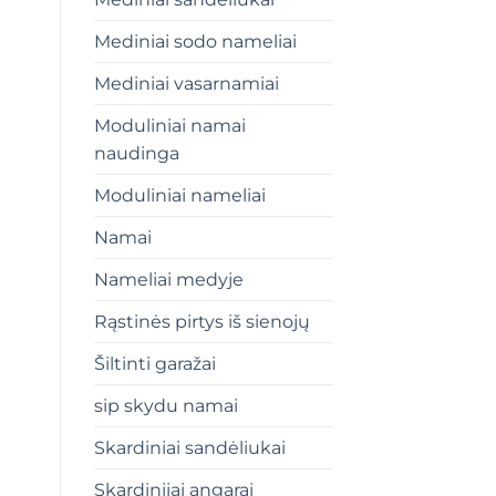
Mediniai sodo nameliai
Mediniai vasarnamiai
Moduliniai namai
naudinga
Moduliniai nameliai
Namai
Nameliai medyje
Rąstinės pirtys iš sienojų
Šiltinti garažai
sip skydu namai
Skardiniai sandėliukai
Skardiniiai angarai