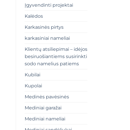
Įgyvendinti projektai
Kalėdos
Karkasinės pirtys
karkasiniai nameliai
Klientų atsiliepimai – idėjos
besiruošiantiems susirinkti
sodo namelius patiems
Kubilai
Kupolai
Medinės pavėsinės
Mediniai garažai
Mediniai nameliai
Mediniai sandėliukai