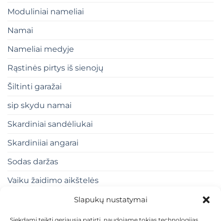
Moduliniai nameliai
Namai
Nameliai medyje
Rąstinės pirtys iš sienojų
Šiltinti garažai
sip skydu namai
Skardiniai sandėliukai
Skardiniiai angarai
Sodas daržas
Vaiku žaidimo aikštelės
Slapukų nustatymai
Siekdami teikti geriausią patirtį, naudojame tokias technologijas