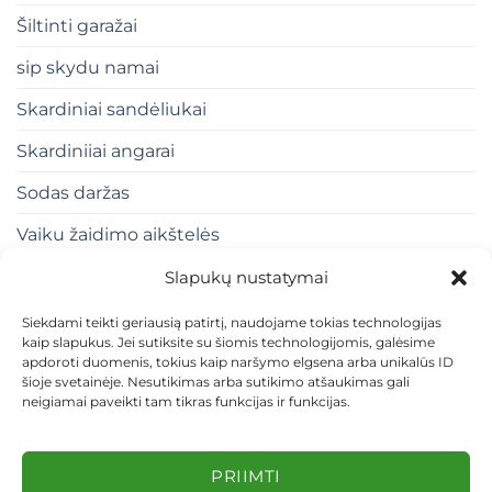
Šiltinti garažai
sip skydu namai
Skardiniai sandėliukai
Skardiniiai angarai
Sodas daržas
Vaiku žaidimo aikštelės
Slapukų nustatymai
Siekdami teikti geriausią patirtį, naudojame tokias technologijas
kaip slapukus. Jei sutiksite su šiomis technologijomis, galėsime
apdoroti duomenis, tokius kaip naršymo elgsena arba unikalūs ID
šioje svetainėje. Nesutikimas arba sutikimo atšaukimas gali
neigiamai paveikti tam tikras funkcijas ir funkcijas.
KONTAKTAI
INDIVIDUALŪS PROJEKTAI
MOKĖJIMAS LIZINGU
PIRKIMO TAISYKLĖS
PRISTATYMAS
KEITIMAS IR GRĄŽINIMAS
PRIVATUMO POLITIKA
PRIIMTI