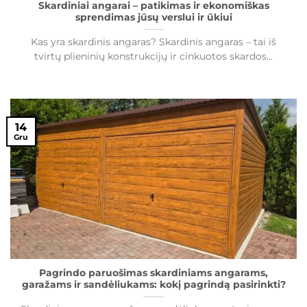
Skardiniai angarai – patikimas ir ekonomiškas
sprendimas jūsų verslui ir ūkiui
Kas yra skardinis angaras? Skardinis angaras – tai iš
tvirtų plieninių konstrukcijų ir cinkuotos skardos...
14
Gru
Pagrindo paruošimas skardiniams angarams,
garažams ir sandėliukams: kokį pagrindą pasirinkti?