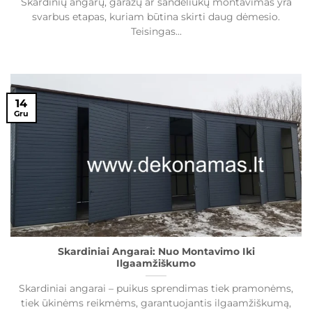
Skardinių angarų, garažų ar sandėliukų montavimas yra
svarbus etapas, kuriam būtina skirti daug dėmesio.
Teisingas...
14
Gru
Skardiniai Angarai: Nuo Montavimo Iki
Ilgaamžiškumo
Skardiniai angarai – puikus sprendimas tiek pramonėms,
tiek ūkinėms reikmėms, garantuojantis ilgaamžiškumą,