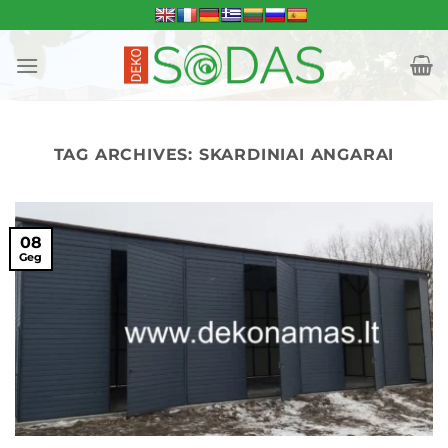
Skip
to
content
TAG ARCHIVES:
SKARDINIAI ANGARAI
08
Geg