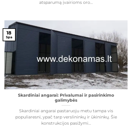
atsparumą įvairioms oro...
18
Spa
Skardiniai angarai: Privalumai ir pasirinkimo
galimybės
Skardiniai angarai pastaruoju metu tampa vis
populiaresni, ypač tarp verslininkų ir ūkininkų. Šie
konstrukcijos pasižymi...