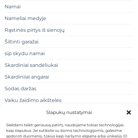
Namai
Nameliai medyje
Rąstinės pirtys iš sienojų
Šiltinti garažai
sip skydu namai
Skardiniai sandėliukai
Skardiniiai angarai
Sodas daržas
Vaiku žaidimo aikštelės
Slapukų nustatymai
Siekdami teikti geriausią patirtį, naudojame tokias technologijas
kaip slapukus. Jei sutiksite su šiomis technologijomis, galėsime
apdoroti duomenis, tokius kaip naršymo elgsena arba unikalūs ID