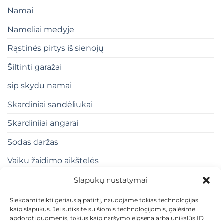
Namai
Nameliai medyje
Rąstinės pirtys iš sienojų
Šiltinti garažai
sip skydu namai
Skardiniai sandėliukai
Skardiniiai angarai
Sodas daržas
Vaiku žaidimo aikštelės
Slapukų nustatymai
Siekdami teikti geriausią patirtį, naudojame tokias technologijas
kaip slapukus. Jei sutiksite su šiomis technologijomis, galėsime
apdoroti duomenis, tokius kaip naršymo elgsena arba unikalūs ID