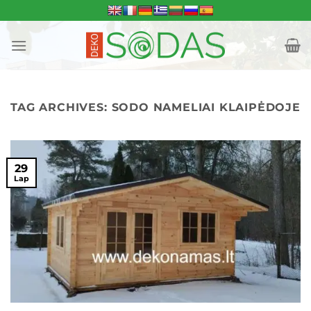
Skip
to
content
TAG ARCHIVES:
SODO NAMELIAI KLAIPĖDOJE
29
Lap