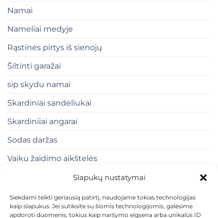
Namai
Nameliai medyje
Rąstinės pirtys iš sienojų
Šiltinti garažai
sip skydu namai
Skardiniai sandėliukai
Skardiniiai angarai
Sodas daržas
Vaiku žaidimo aikštelės
Slapukų nustatymai
Siekdami teikti geriausią patirtį, naudojame tokias technologijas
kaip slapukus. Jei sutiksite su šiomis technologijomis, galėsime
apdoroti duomenis, tokius kaip naršymo elgsena arba unikalūs ID