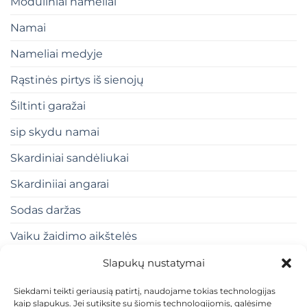
Moduliniai nameliai
Namai
Nameliai medyje
Rąstinės pirtys iš sienojų
Šiltinti garažai
sip skydu namai
Skardiniai sandėliukai
Skardiniiai angarai
Sodas daržas
Vaiku žaidimo aikštelės
Slapukų nustatymai
Siekdami teikti geriausią patirtį, naudojame tokias technologijas
kaip slapukus. Jei sutiksite su šiomis technologijomis, galėsime