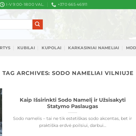
I-V 9:00-18:00 VAL.
+370 665 46911
IRTYS
KUBILAI
KUPOLAI
KARKASINIAI NAMELIAI
MOD
TAG ARCHIVES:
SODO NAMELIAI VILNIUJE
Kaip Išsirinkti Sodo Namelį ir Užsisakyti
Statymo Paslaugas
Sodo namelis – tai ne tik estetiškas sodo akcentas, bet ir
praktiška erdvė poilsiui, darbui...