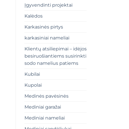
Įgyvendinti projektai
Kalėdos
Karkasinės pirtys
karkasiniai nameliai
Klientų atsiliepimai – idėjos
besiruošiantiems susirinkti
sodo namelius patiems
Kubilai
Kupolai
Medinės pavėsinės
Mediniai garažai
Mediniai nameliai
Mediniai sandėliukai