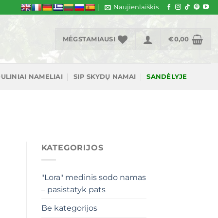
Naujienlaiškis
MĖGSTAMIAUSI
€
0,00
ULINIAI NAMELIAI
SIP SKYDŲ NAMAI
SANDĖLYJE
KATEGORIJOS
"Lora" medinis sodo namas
– pasistatyk pats
Be kategorijos