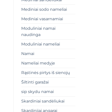
Mediniai sodo nameliai
Mediniai vasarnamiai
Moduliniai namai
naudinga
Moduliniai nameliai
Namai
Nameliai medyje
Rąstinės pirtys iš sienojų
Šiltinti garažai
sip skydu namai
Skardiniai sandėliukai
Skardiniiai angarai