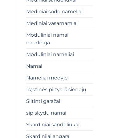
Mediniai sodo nameliai
Mediniai vasarnamiai
Moduliniai namai
naudinga
Moduliniai nameliai
Namai
Nameliai medyje
Rąstinės pirtys iš sienojų
Šiltinti garažai
sip skydu namai
Skardiniai sandėliukai
Skardiniiai angarai