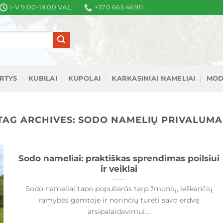
I-V 9:00-18:00 VAL.
+370 665 46911
IRTYS
KUBILAI
KUPOLAI
KARKASINIAI NAMELIAI
MOD
TAG ARCHIVES:
SODO NAMELIŲ PRIVALUMA
Sodo nameliai: praktiškas sprendimas poilsiui
ir veiklai
Sodo nameliai tapo populiarūs tarp žmonių, ieškančių
ramybės gamtoje ir norinčių turėti savo erdvę
atsipalaidavimui....