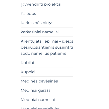
Įgyvendinti projektai
Kalėdos
Karkasinės pirtys
karkasiniai nameliai
Klientų atsiliepimai – idėjos
besiruošiantiems susirinkti
sodo namelius patiems
Kubilai
Kupolai
Medinės pavėsinės
Mediniai garažai
Mediniai nameliai
Mediniai sandėliukai