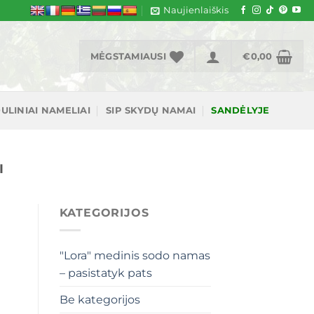
Naujienlaiškis
MĖGSTAMIAUSI
€
0,00
ULINIAI NAMELIAI
SIP SKYDŲ NAMAI
SANDĖLYJE
I
KATEGORIJOS
"Lora" medinis sodo namas
– pasistatyk pats
Be kategorijos