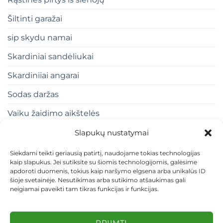
Šiltinti garažai
sip skydu namai
Skardiniai sandėliukai
Skardiniiai angarai
Sodas daržas
Vaiku žaidimo aikštelės
Slapukų nustatymai
Siekdami teikti geriausią patirtį, naudojame tokias technologijas
kaip slapukus. Jei sutiksite su šiomis technologijomis, galėsime
apdoroti duomenis, tokius kaip naršymo elgsena arba unikalūs ID
šioje svetainėje. Nesutikimas arba sutikimo atšaukimas gali
neigiamai paveikti tam tikras funkcijas ir funkcijas.
KONTAKTAI
INDIVIDUALŪS PROJEKTAI
MOKĖJIMAS LIZINGU
PIRKIMO TAISYKLĖS
PRISTATYMAS
KEITIMAS IR GRĄŽINIMAS
PRIVATUMO POLITIKA
PRIIMTI