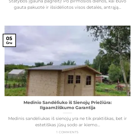
Statybos įgauna pagreitį! Po pirmosios dienos, kai buvo
gauta pakuotė ir išsidėliotos visos detalės, antrąją...
05
Gru
Medinio Sandėliuko iš Sienojų Priežiūra:
Ilgaamžiškumo Garantija
Medinis sandėliukas iš sienojų yra ne tik praktiškas, bet ir
estetiškas jūsų sodo ar kiemo...
1 COMMENTS