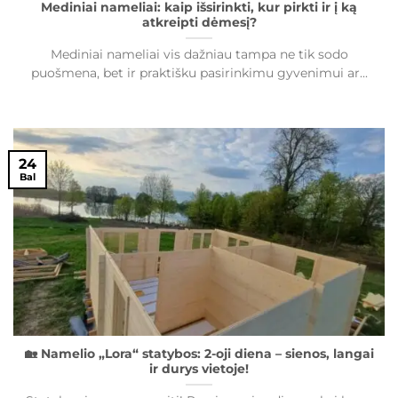
Mediniai nameliai: kaip išsirinkti, kur pirkti ir į ką
atkreipti dėmesį?
Mediniai nameliai vis dažniau tampa ne tik sodo
puošmena, bet ir praktišku pasirinkimu gyvenimui ar...
24
Bal
🏡 Namelio „Lora“ statybos: 2-oji diena – sienos, langai
ir durys vietoje!