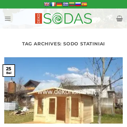
Skip
to
content
TAG ARCHIVES:
SODO STATINIAI
25
Bal