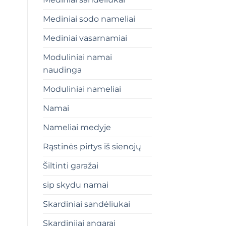
Mediniai sodo nameliai
Mediniai vasarnamiai
Moduliniai namai
naudinga
Moduliniai nameliai
Namai
Nameliai medyje
Rąstinės pirtys iš sienojų
Šiltinti garažai
sip skydu namai
Skardiniai sandėliukai
Skardiniiai angarai