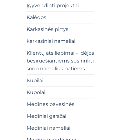
Įgyvendinti projektai
Kalėdos
Karkasinės pirtys
karkasiniai nameliai
Klientų atsiliepimai – idėjos
besiruošiantiems susirinkti
sodo namelius patiems
Kubilai
Kupolai
Medinės pavėsinės
Mediniai garažai
Mediniai nameliai
Mediniai sandėliukai