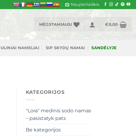
Naujienlaiškis
MĖGSTAMIAUSI
€
0,00
ULINIAI NAMELIAI
SIP SKYDŲ NAMAI
SANDĖLYJE
KATEGORIJOS
"Lora" medinis sodo namas
– pasistatyk pats
Be kategorijos