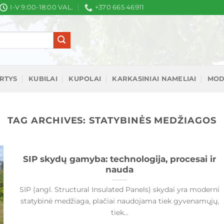
I-V 9:00-18:00 VAL.
+370 665 46911
IRTYS
KUBILAI
KUPOLAI
KARKASINIAI NAMELIAI
MOD
TAG ARCHIVES:
STATYBINĖS MEDŽIAGOS
SIP skydų gamyba: technologija, procesai ir
nauda
SIP (angl. Structural Insulated Panels) skydai yra moderni
statybinė medžiaga, plačiai naudojama tiek gyvenamųjų,
tiek...