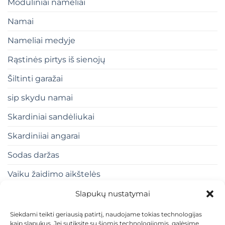
Moduliniai nameliai
Namai
Nameliai medyje
Rąstinės pirtys iš sienojų
Šiltinti garažai
sip skydu namai
Skardiniai sandėliukai
Skardiniiai angarai
Sodas daržas
Vaiku žaidimo aikštelės
Slapukų nustatymai
Siekdami teikti geriausią patirtį, naudojame tokias technologijas
kaip slapukus. Jei sutiksite su šiomis technologijomis, galėsime