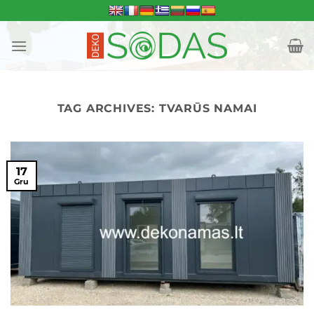
Skip
to
content
TAG ARCHIVES:
TVARŪS NAMAI
17
Gru