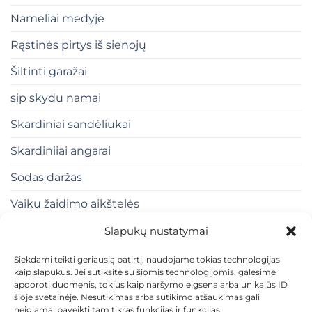
Nameliai medyje
Rąstinės pirtys iš sienojų
Šiltinti garažai
sip skydu namai
Skardiniai sandėliukai
Skardiniiai angarai
Sodas daržas
Vaiku žaidimo aikštelės
Slapukų nustatymai
Siekdami teikti geriausią patirtį, naudojame tokias technologijas
kaip slapukus. Jei sutiksite su šiomis technologijomis, galėsime
apdoroti duomenis, tokius kaip naršymo elgsena arba unikalūs ID
šioje svetainėje. Nesutikimas arba sutikimo atšaukimas gali
neigiamai paveikti tam tikras funkcijas ir funkcijas.