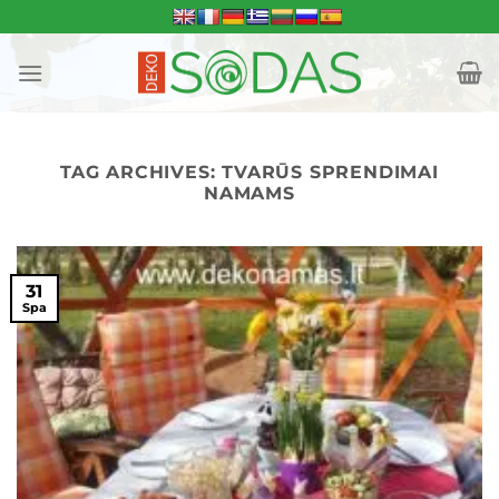
Skip
to
content
TAG ARCHIVES:
TVARŪS SPRENDIMAI
NAMAMS
31
Spa