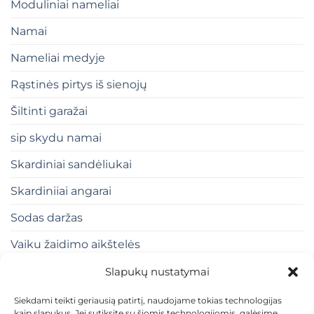
Moduliniai nameliai
Namai
Nameliai medyje
Rąstinės pirtys iš sienojų
Šiltinti garažai
sip skydu namai
Skardiniai sandėliukai
Skardiniiai angarai
Sodas daržas
Vaiku žaidimo aikštelės
Slapukų nustatymai
Siekdami teikti geriausią patirtį, naudojame tokias technologijas
kaip slapukus. Jei sutiksite su šiomis technologijomis, galėsime