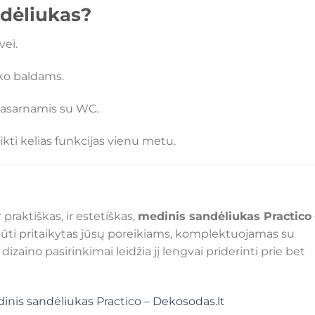
dėliukas?
vei.
uko baldams.
vasarnamis su WC.
ikti kelias funkcijas vienu metu.
praktiškas, ir estetiškas,
medinis sandėliukas Practico
 būti pritaikytas jūsų poreikiams, komplektuojamas su
izaino pasirinkimai leidžia jį lengvai priderinti prie bet
inis sandėliukas Practico – Dekosodas.lt