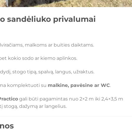
io sandėliuko privalumai
dviračiams, malkoms ar buities daiktams.
bet kokio sodo ar kiemo aplinkos.
dydį, stogo tipą, spalvą, langus, užraktus.
ima komplektuoti su
malkine, pavėsine ar WC
.
ractico
gali būti pagamintas nuo 2×2 m iki 2,4×3,5 m
tį stogą, dažymą ar langelius.
inos