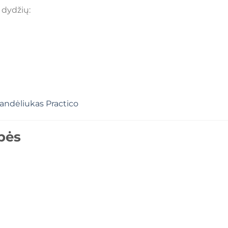
 dydžių:
andėliukas Practico
bės