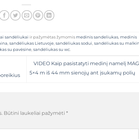
ai sandėliukai
ir pažymėtas žymomis
medinis sandeliukas
,
medinis
aina
,
sandėliukas Lietuvoje
,
sandėliukas sodui
,
sandėliukas su malki
kas su pavėsine
,
sandėliukas su wc
.
VIDEO Kaip pasistatyti medinį namelį MA
5×4 m iš 44 mm sienojų ant įsukamų polių
oreikius
.
Būtini laukeliai pažymėti
*