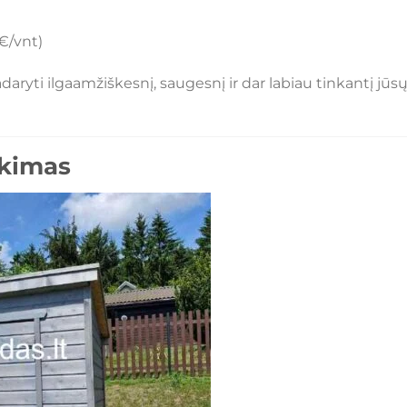
€/vnt)
daryti ilgaamžiškesnį, saugesnį ir dar labiau tinkantį jūs
nkimas