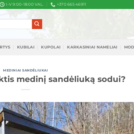
I-V 9:00-18:00 VAL.
+370 665 46911
IRTYS
KUBILAI
KUPOLAI
KARKASINIAI NAMELIAI
MOD
MEDINIAI SANDĖLIUKAI
nktis medinį sandėliuką sodui?