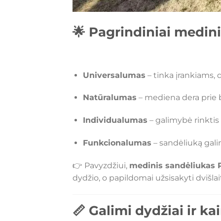
🌟 Pagrindiniai medin
Universalumas
– tinka įrankiams, 
Natūralumas
– mediena dera prie 
Individualumas
– galimybė rinktis 
Funkcionalumas
– sandėliuką gal
👉 Pavyzdžiui,
medinis sandėliukas P
dydžio, o papildomai užsisakyti dvišlai
📏 Galimi dydžiai ir ka