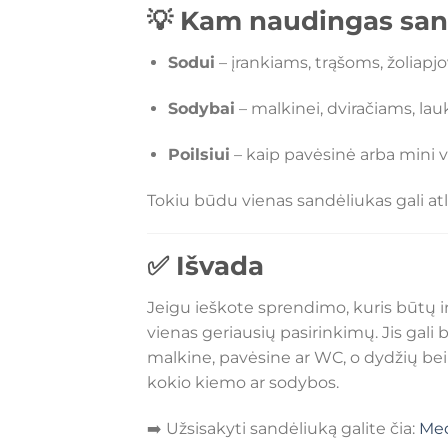
💡 Kam naudingas san
Sodui
– įrankiams, trąšoms, žoliapjo
Sodybai
– malkinei, dviračiams, la
Poilsiui
– kaip pavėsinė arba mini 
Tokiu būdu vienas sandėliukas gali atl
✅ Išvada
Jeigu ieškote sprendimo, kuris būtų ir 
vienas geriausių pasirinkimų. Jis gali
malkine, pavėsine ar WC, o dydžių bei d
kokio kiemo ar sodybos.
➡️ Užsisakyti sandėliuką galite čia:
Med