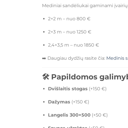
Mediniai sandėliukai gaminami įvairių
2×2 m – nuo 800 €
2×3 m – nuo 1250 €
2,4×3,5 m – nuo 1850 €
➡️ Daugiau dydžių rasite čia:
Medinis s
🛠️ Papildomos galimy
Dvišlaitis stogas
(+150 €)
Dažymas
(+150 €)
Langelis 300×500
(+50 €)