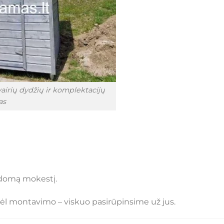
vairių dydžių ir komplektacijų
as
ldomą mokestį.
 dėl montavimo – viskuo pasirūpinsime už jus.