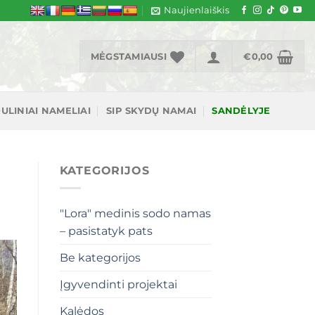
Naujienlaiškis
MĖGSTAMIAUSI
€
0,00
ULINIAI NAMELIAI
SIP SKYDŲ NAMAI
SANDĖLYJE
KATEGORIJOS
"Lora" medinis sodo namas
– pasistatyk pats
Be kategorijos
Įgyvendinti projektai
Kalėdos