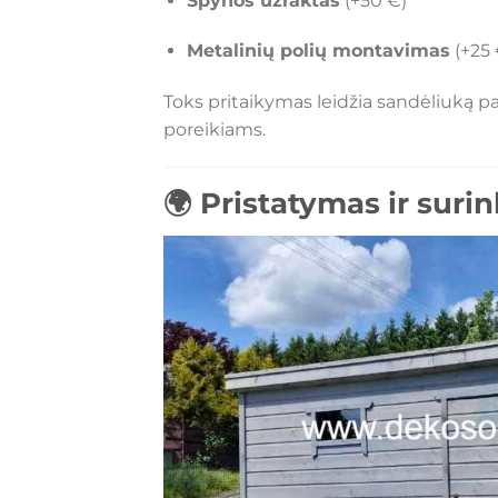
Spynos užraktas
(+50 €)
Metalinių polių montavimas
(+25 
Toks pritaikymas leidžia sandėliuką pa
poreikiams.
🌍 Pristatymas ir suri