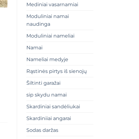
Mediniai vasarnamiai
Moduliniai namai
naudinga
Moduliniai nameliai
Namai
Nameliai medyje
Rąstinės pirtys iš sienojų
Šiltinti garažai
sip skydu namai
Skardiniai sandėliukai
Skardiniiai angarai
Sodas daržas