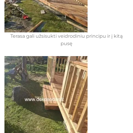
Terasa gali užsisukti veidrodiniu principu ir į kitą
pusę