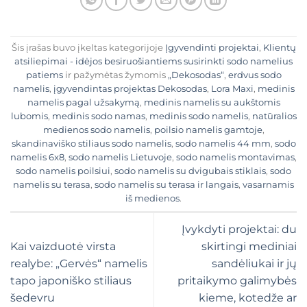
Šis įrašas buvo įkeltas kategorijoje
Įgyvendinti projektai
,
Klientų
atsiliepimai - idėjos besiruošiantiems susirinkti sodo namelius
patiems
ir pažymėtas žymomis
„Dekosodas“
,
erdvus sodo
namelis
,
įgyvendintas projektas Dekosodas
,
Lora Maxi
,
medinis
namelis pagal užsakymą
,
medinis namelis su aukštomis
lubomis
,
medinis sodo namas
,
medinis sodo namelis
,
natūralios
medienos sodo namelis
,
poilsio namelis gamtoje
,
skandinaviško stiliaus sodo namelis
,
sodo namelis 44 mm
,
sodo
namelis 6x8
,
sodo namelis Lietuvoje
,
sodo namelis montavimas
,
sodo namelis poilsiui
,
sodo namelis su dvigubais stiklais
,
sodo
namelis su terasa
,
sodo namelis su terasa ir langais
,
vasarnamis
iš medienos
.
Įvykdyti projektai: du
Kai vaizduotė virsta
skirtingi mediniai
realybe: „Gervės“ namelis
sandėliukai ir jų
tapo japoniško stiliaus
pritaikymo galimybės
šedevru
kieme, kotedže ar