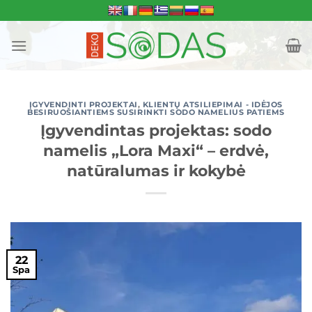
Skip
to
content
ĮGYVENDINTI PROJEKTAI
,
KLIENTŲ ATSILIEPIMAI - IDĖJOS
BESIRUOŠIANTIEMS SUSIRINKTI SODO NAMELIUS PATIEMS
Įgyvendintas projektas: sodo
namelis „Lora Maxi“ – erdvė,
natūralumas ir kokybė
22
Spa