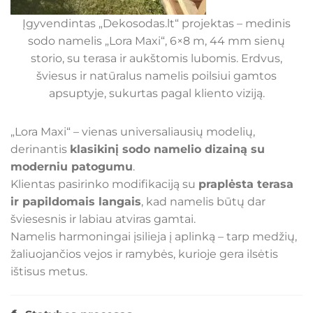
Įgyvendintas „Dekosodas.lt“ projektas – medinis
sodo namelis „Lora Maxi“, 6×8 m, 44 mm sienų
storio, su terasa ir aukštomis lubomis. Erdvus,
šviesus ir natūralus namelis poilsiui gamtos
apsuptyje, sukurtas pagal kliento viziją.
„Lora Maxi“ – vienas universaliausių modelių,
derinantis
klasikinį sodo namelio dizainą su
moderniu patogumu
.
Klientas pasirinko modifikaciją su
praplėsta terasa
ir papildomais langais
, kad namelis būtų dar
šviesesnis ir labiau atviras gamtai.
Namelis harmoningai įsilieja į aplinką – tarp medžių,
žaliuojančios vejos ir ramybės, kurioje gera ilsėtis
ištisus metus.