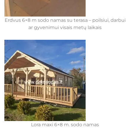
Erdvus 6×8 m sodo namas su terasa – poilsiui, darbui
ar gyvenimui visais metų laikais
Lora maxi 6×8 m. sodo namas