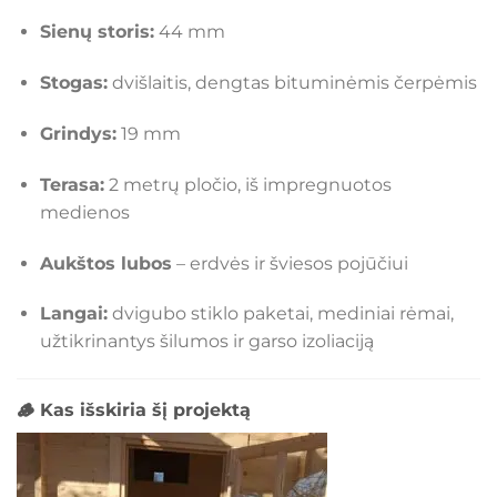
Sienų storis:
44 mm
Stogas:
dvišlaitis, dengtas bituminėmis čerpėmis
Grindys:
19 mm
Terasa:
2 metrų pločio, iš impregnuotos
medienos
Aukštos lubos
– erdvės ir šviesos pojūčiui
Langai:
dvigubo stiklo paketai, mediniai rėmai,
užtikrinantys šilumos ir garso izoliaciją
🪵
Kas išskiria šį projektą