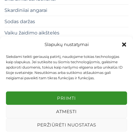
Skardiniiai angarai
Sodas daržas
Vaiku žaidimo aikštelės
Slapukų nustatymai
Siekdami teikti geriausią patirtį, naudojame tokias technologijas
kaip slapukus. Jei sutiksite su šiomis technologijomis, galėsime
apdoroti duomenis, tokius kaip naršymo elgsena arba unikalūs ID
šioje svetainėje. Nesutikimas arba sutikimo atšaukimas gali
neigiamai paveikti tam tikras funkcijas ir funkcijas.
KONTAKTAI
INDIVIDUALŪS PROJEKTAI
MOKĖJIMAS LIZINGU
PIRKIMO TAISYKLĖS
PRISTATYMAS
KEITIMAS IR GRĄŽINIMAS
PRIVATUMO POLITIKA
PRIIMTI
Visos teisės saugomos 2026 ©
dekosodas.lt
ATMESTI
PERŽIŪRĖTI NUOSTATAS