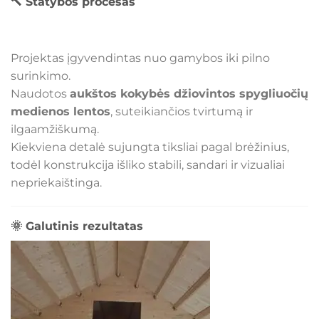
🔨
Statybos procesas
Projektas įgyvendintas nuo gamybos iki pilno
surinkimo.
Naudotos
aukštos kokybės džiovintos spygliuočių
medienos lentos
, suteikiančios tvirtumą ir
ilgaamžiškumą.
Kiekviena detalė sujungta tiksliai pagal brėžinius,
todėl konstrukcija išliko stabili, sandari ir vizualiai
nepriekaištinga.
🌞
Galutinis rezultatas