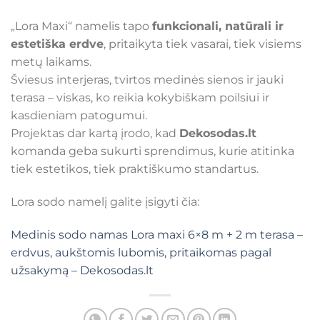
„Lora Maxi“ namelis tapo
funkcionali, natūrali ir
estetiška erdve
, pritaikyta tiek vasarai, tiek visiems
metų laikams.
Šviesus interjeras, tvirtos medinės sienos ir jauki
terasa – viskas, ko reikia kokybiškam poilsiui ir
kasdieniam patogumui.
Projektas dar kartą įrodo, kad
Dekosodas.lt
komanda geba sukurti sprendimus, kurie atitinka
tiek estetikos, tiek praktiškumo standartus.
Lora sodo namelį galite įsigyti čia:
Medinis sodo namas Lora maxi 6×8 m + 2 m terasa –
erdvus, aukštomis lubomis, pritaikomas pagal
užsakymą – Dekosodas.lt