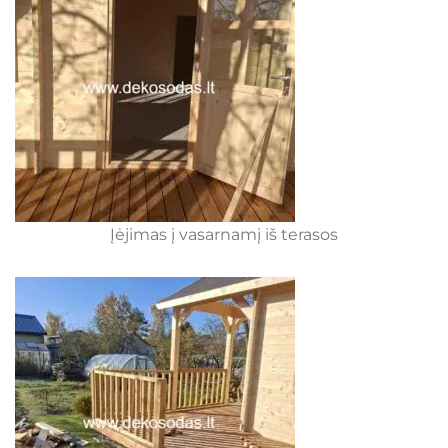
Įėjimas į vasarnamį iš terasos