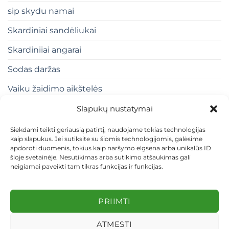
sip skydu namai
Skardiniai sandėliukai
Skardiniiai angarai
Sodas daržas
Vaiku žaidimo aikštelės
Slapukų nustatymai
Siekdami teikti geriausią patirtį, naudojame tokias technologijas
kaip slapukus. Jei sutiksite su šiomis technologijomis, galėsime
apdoroti duomenis, tokius kaip naršymo elgsena arba unikalūs ID
šioje svetainėje. Nesutikimas arba sutikimo atšaukimas gali
neigiamai paveikti tam tikras funkcijas ir funkcijas.
KONTAKTAI
INDIVIDUALŪS PROJEKTAI
MOKĖJIMAS LIZINGU
PIRKIMO TAISYKLĖS
PRISTATYMAS
KEITIMAS IR GRĄŽINIMAS
PRIVATUMO POLITIKA
PRIIMTI
Visos teisės saugomos 2026 ©
dekosodas.lt
ATMESTI