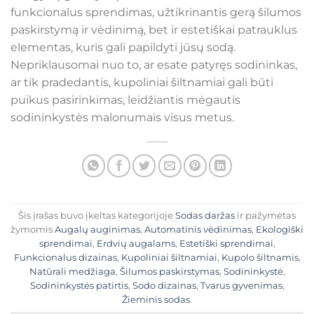
funkcionalus sprendimas, užtikrinantis gerą šilumos
paskirstymą ir vėdinimą, bet ir estetiškai patrauklus
elementas, kuris gali papildyti jūsų sodą.
Nepriklausomai nuo to, ar esate patyręs sodininkas,
ar tik pradedantis, kupoliniai šiltnamiai gali būti
puikus pasirinkimas, leidžiantis mėgautis
sodininkystės malonumais visus metus.
Šis įrašas buvo įkeltas kategorijoje
Sodas daržas
ir pažymėtas
žymomis
Augalų auginimas
,
Automatinis vėdinimas
,
Ekologiški
sprendimai
,
Erdvių augalams
,
Estetiški sprendimai
,
Funkcionalus dizainas
,
Kupoliniai šiltnamiai
,
Kupolo šiltnamis
,
Natūrali medžiaga
,
Šilumos paskirstymas
,
Sodininkystė
,
Sodininkystės patirtis
,
Sodo dizainas
,
Tvarus gyvenimas
,
Žieminis sodas
.