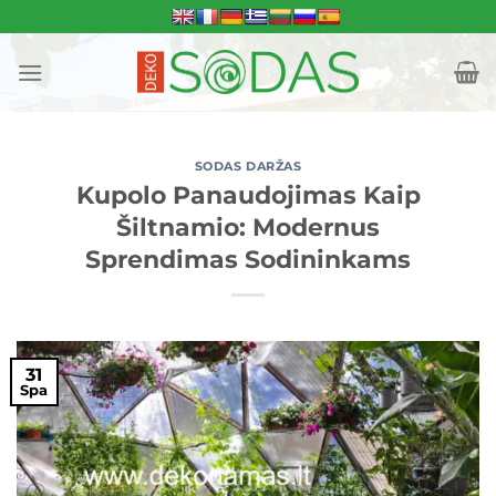
Skip
to
content
SODAS DARŽAS
Kupolo Panaudojimas Kaip
Šiltnamio: Modernus
Sprendimas Sodininkams
31
Spa