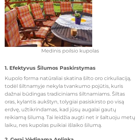
Medinis poilsio kupolas
1.
Efektyvus Šilumos Paskirstymas
Kupolo forma natūraliai skatina šilto oro cirkuliaciją,
todėl šiltnamyje nekyla tvankumo pojūtis, kuris
dažnai būdingas tradiciniams šiltnamiams. Šiltas
oras, kylantis aukštyn, tolygiai pasiskirsto po visą
erdvę, užtikrindamas, kad jūsų augalai gautų
reikiamą šilumą. Tai leidžia augti net ir šaltuoju metų
laiku, nes kupolas puikiai išlaiko šilumą.
2.
Gerai Vėdinama Aplinka