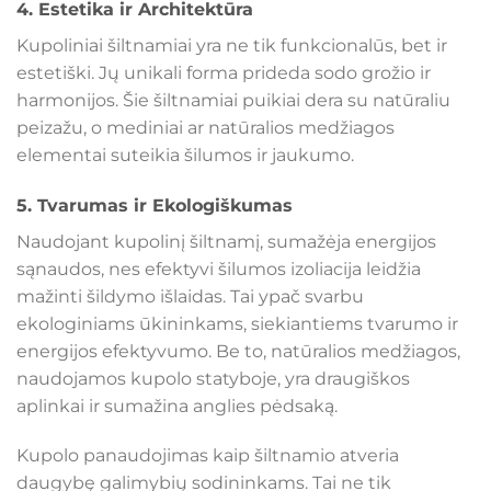
4.
Estetika ir Architektūra
Kupoliniai šiltnamiai yra ne tik funkcionalūs, bet ir
estetiški. Jų unikali forma prideda sodo grožio ir
harmonijos. Šie šiltnamiai puikiai dera su natūraliu
peizažu, o mediniai ar natūralios medžiagos
elementai suteikia šilumos ir jaukumo.
5.
Tvarumas ir Ekologiškumas
Naudojant kupolinį šiltnamį, sumažėja energijos
sąnaudos, nes efektyvi šilumos izoliacija leidžia
mažinti šildymo išlaidas. Tai ypač svarbu
ekologiniams ūkininkams, siekiantiems tvarumo ir
energijos efektyvumo. Be to, natūralios medžiagos,
naudojamos kupolo statyboje, yra draugiškos
aplinkai ir sumažina anglies pėdsaką.
Kupolo panaudojimas kaip šiltnamio atveria
daugybę galimybių sodininkams. Tai ne tik