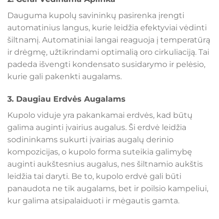
Dauguma kupolų savininkų pasirenka įrengti
automatinius langus, kurie leidžia efektyviai vėdinti
šiltnamį. Automatiniai langai reaguoja į temperatūrą
ir drėgmę, užtikrindami optimalią oro cirkuliaciją. Tai
padeda išvengti kondensato susidarymo ir pelėsio,
kurie gali pakenkti augalams.
3.
Daugiau Erdvės Augalams
Kupolo viduje yra pakankamai erdvės, kad būtų
galima auginti įvairius augalus. Ši erdvė leidžia
sodininkams sukurti įvairias augalų derinio
kompozicijas, o kupolo forma suteikia galimybę
auginti aukštesnius augalus, nes šiltnamio aukštis
leidžia tai daryti. Be to, kupolo erdvė gali būti
panaudota ne tik augalams, bet ir poilsio kampeliui,
kur galima atsipalaiduoti ir mėgautis gamta.