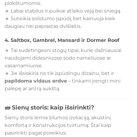
plokštumomis.
🔹 Labai stabilus ir puikiai atlaiko vėją bei sniegą.
🔹 Suteikia solidumo įspūdį, bet kainuoja kiek
daugiau nei paprastas dvišlaitis.
4.
Saltbox, Gambrel, Mansard ir Dormer Roof
🔹 Tai sudėtingesni stogų tipai, kurie dažniausiai
naudojami didesniuose sodo nameliuose ar
vasarnamiuose.
🔹 Jie išsiskiria ne tik įspūdingu dizainu, bet ir
papildoma vidaus erdve
– tinkami įrengti mini
palėpę ar antrą aukštą.
🧱 Sienų storis: kaip išsirinkti?
Sienų storis lemia šilumos izoliaciją, akustinį
komfortą ir konstrukcijos tvirtumą. Štai kaip
pasirinkti pagal poreikius: