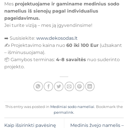
Mes
projektuojame ir gaminame medinius sodo
namelius iš sienojų pagal individualius
pageidavimus.
Jei turite viziją – mes ją įgyvendinsime!
➡️ Susisiekite:
www.dekosodas.lt
✍️ Projektavimo kaina nuo
60 iki 100 Eur
(užsakant
– išminusuojama).
📦 Gamybos terminas:
4–8 savaitės
nuo suderinto
projekto.
This entry was posted in
Mediniai sodo nameliai
. Bookmark the
permalink
.
Kaip išsirinkti pavėsinę
Medinis žvejo namelis –