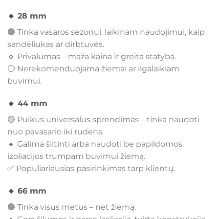
🔸
28 mm
🟢 Tinka vasaros sezonui, laikinam naudojimui, kaip
sandėliukas ar dirbtuvės.
🔹 Privalumas – maža kaina ir greita statyba.
🔴 Nerekomenduojama žiemai ar ilgalaikiam
buvimui.
🔸
44 mm
🟢 Puikus universalus sprendimas – tinka naudoti
nuo pavasario iki rudens.
🔹 Galima šiltinti arba naudoti be papildomos
izoliacijos trumpam buvimui žiemą.
✅ Populiariausias pasirinkimas tarp klientų.
🔸
66 mm
🟢 Tinka visus metus – net žiemą.