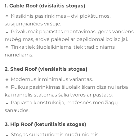
1.
Gable Roof (dvišlaitis stogas)
🔹 Klasikinis pasirinkimas – dvi plokštumos,
susijungiančios viršuje.
🔹 Privalumai: paprastas montavimas, geras vandens
nubėgimas, erdvė palėpei ar papildomai izoliacijai.
🔹 Tinka tiek šiuolaikiniams, tiek tradiciniams
nameliams.
2.
Shed Roof (vienšlaitis stogas)
🔹 Modernus ir minimalus variantas.
🔹 Puikus pasirinkimas šiuolaikiškam dizainui arba
kai namelis statomas šalia tvoros ar pastato.
🔹 Paprasta konstrukcija, mažesnės medžiagų
sąnaudos.
3.
Hip Roof (keturšlaitis stogas)
🔹 Stogas su keturiomis nuožulniomis