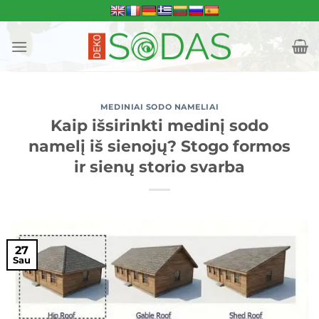
Skip
to
content
MEDINIAI SODO NAMELIAI
Kaip išsirinkti medinį sodo
namelį iš sienojų? Stogo formos
ir sienų storio svarba
27
Sau