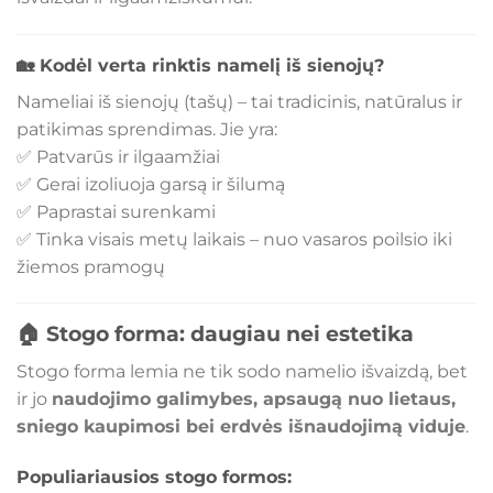
🏡 Kodėl verta rinktis namelį iš sienojų?
Nameliai iš sienojų (tašų) – tai tradicinis, natūralus ir
patikimas sprendimas. Jie yra:
✅ Patvarūs ir ilgaamžiai
✅ Gerai izoliuoja garsą ir šilumą
✅ Paprastai surenkami
✅ Tinka visais metų laikais – nuo vasaros poilsio iki
žiemos pramogų
🏠 Stogo forma: daugiau nei estetika
Stogo forma lemia ne tik sodo namelio išvaizdą, bet
ir jo
naudojimo galimybes, apsaugą nuo lietaus,
sniego kaupimosi bei erdvės išnaudojimą viduje
.
Populiariausios stogo formos: