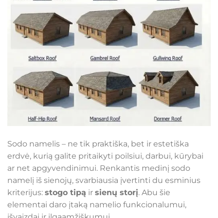
Sodo namelis – ne tik praktiška, bet ir estetiška
erdvė, kurią galite pritaikyti poilsiui, darbui, kūrybai
ar net apgyvendinimui. Renkantis medinį sodo
namelį iš sienojų, svarbiausia įvertinti du esminius
kriterijus:
stogo tipą
ir
sienų storį
. Abu šie
elementai daro įtaką namelio funkcionalumui,
išvaizdai ir ilgaamžiškumui.