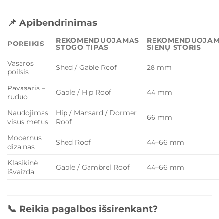
📌 Apibendrinimas
REKOMENDUOJAMAS
REKOMENDUOJA
POREIKIS
STOGO TIPAS
SIENŲ STORIS
Vasaros
Shed / Gable Roof
28 mm
poilsis
Pavasaris –
Gable / Hip Roof
44 mm
ruduo
Naudojimas
Hip / Mansard / Dormer
66 mm
visus metus
Roof
Modernus
Shed Roof
44–66 mm
dizainas
Klasikinė
Gable / Gambrel Roof
44–66 mm
išvaizda
📞 Reikia pagalbos išsirenkant?