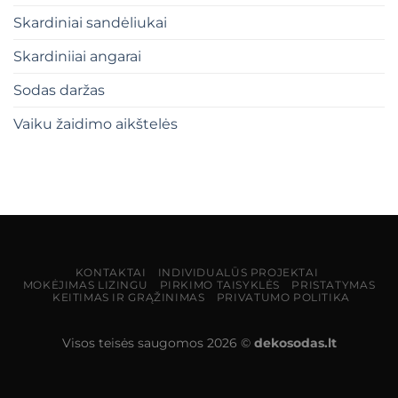
Skardiniai sandėliukai
Skardiniiai angarai
Sodas daržas
Vaiku žaidimo aikštelės
KONTAKTAI
INDIVIDUALŪS PROJEKTAI
MOKĖJIMAS LIZINGU
PIRKIMO TAISYKLĖS
PRISTATYMAS
KEITIMAS IR GRĄŽINIMAS
PRIVATUMO POLITIKA
Visos teisės saugomos 2026 ©
dekosodas.lt