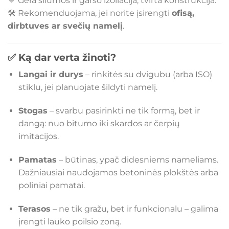
🔹 Gera šilumos ir garso izoliacija, tvirta konstrukcija.
🛠️ Rekomenduojama, jei norite įsirengti
ofisą,
dirbtuves ar svečių namelį
.
✅ Ką dar verta žinoti?
Langai ir durys
– rinkitės su dvigubu (arba ISO)
stiklu, jei planuojate šildyti namelį.
Stogas
– svarbu pasirinkti ne tik formą, bet ir
dangą: nuo bitumo iki skardos ar čerpių
imitacijos.
Pamatas
– būtinas, ypač didesniems nameliams.
Dažniausiai naudojamos betoninės plokštės arba
poliniai pamatai.
Terasos
– ne tik gražu, bet ir funkcionalu – galima
įrengti lauko poilsio zoną.