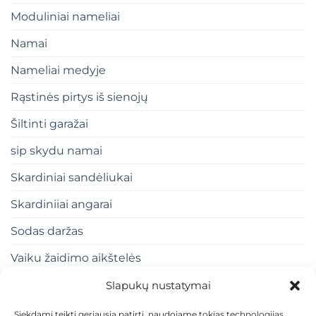
Moduliniai nameliai
Namai
Nameliai medyje
Rąstinės pirtys iš sienojų
Šiltinti garažai
sip skydu namai
Skardiniai sandėliukai
Skardiniiai angarai
Sodas daržas
Vaiku žaidimo aikštelės
Slapukų nustatymai
Siekdami teikti geriausią patirtį, naudojame tokias technologijas