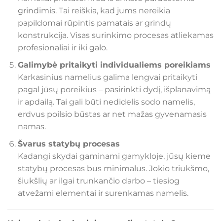
grindimis. Tai reiškia, kad jums nereikia
papildomai rūpintis pamatais ar grindų
konstrukcija. Visas surinkimo procesas atliekamas
profesionaliai ir iki galo.
Galimybė pritaikyti individualiems poreikiams
Karkasinius namelius galima lengvai pritaikyti
pagal jūsų poreikius – pasirinkti dydį, išplanavimą
ir apdailą. Tai gali būti nedidelis sodo namelis,
erdvus poilsio būstas ar net mažas gyvenamasis
namas.
Švarus statybų procesas
Kadangi skydai gaminami gamykloje, jūsų kieme
statybų procesas bus minimalus. Jokio triukšmo,
šiukšlių ar ilgai trunkančio darbo – tiesiog
atvežami elementai ir surenkamas namelis.