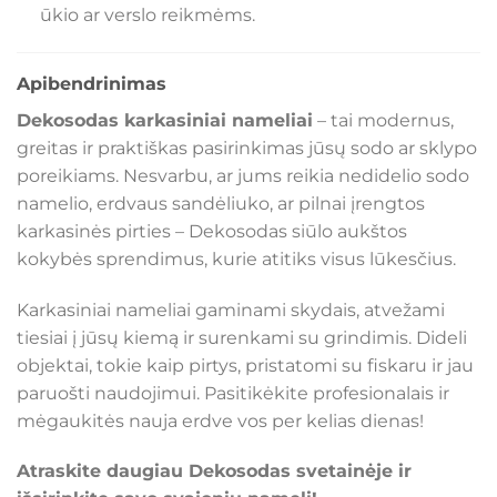
ūkio ar verslo reikmėms.
Apibendrinimas
Dekosodas karkasiniai nameliai
– tai modernus,
greitas ir praktiškas pasirinkimas jūsų sodo ar sklypo
poreikiams. Nesvarbu, ar jums reikia nedidelio sodo
namelio, erdvaus sandėliuko, ar pilnai įrengtos
karkasinės pirties – Dekosodas siūlo aukštos
kokybės sprendimus, kurie atitiks visus lūkesčius.
Karkasiniai nameliai gaminami skydais, atvežami
tiesiai į jūsų kiemą ir surenkami su grindimis. Dideli
objektai, tokie kaip pirtys, pristatomi su fiskaru ir jau
paruošti naudojimui. Pasitikėkite profesionalais ir
mėgaukitės nauja erdve vos per kelias dienas!
Atraskite daugiau Dekosodas svetainėje ir