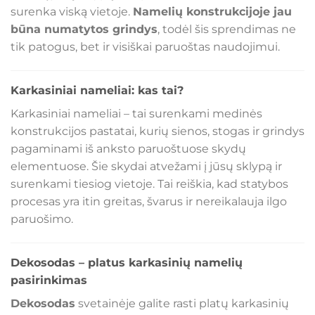
surenka viską vietoje.
Namelių konstrukcijoje jau
būna numatytos grindys
, todėl šis sprendimas ne
tik patogus, bet ir visiškai paruoštas naudojimui.
Karkasiniai nameliai: kas tai?
Karkasiniai nameliai – tai surenkami medinės
konstrukcijos pastatai, kurių sienos, stogas ir grindys
pagaminami iš anksto paruoštuose skydų
elementuose. Šie skydai atvežami į jūsų sklypą ir
surenkami tiesiog vietoje. Tai reiškia, kad statybos
procesas yra itin greitas, švarus ir nereikalauja ilgo
paruošimo.
Dekosodas – platus karkasinių namelių
pasirinkimas
Dekosodas
svetainėje galite rasti platų karkasinių