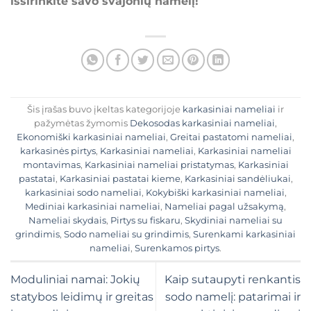
išsirinkite savo svajonių namelį!
Šis įrašas buvo įkeltas kategorijoje
karkasiniai nameliai
ir
pažymėtas žymomis
Dekosodas karkasiniai nameliai
,
Ekonomiški karkasiniai nameliai
,
Greitai pastatomi nameliai
,
karkasinės pirtys
,
Karkasiniai nameliai
,
Karkasiniai nameliai
montavimas
,
Karkasiniai nameliai pristatymas
,
Karkasiniai
pastatai
,
Karkasiniai pastatai kieme
,
Karkasiniai sandėliukai
,
karkasiniai sodo nameliai
,
Kokybiški karkasiniai nameliai
,
Mediniai karkasiniai nameliai
,
Nameliai pagal užsakymą
,
Nameliai skydais
,
Pirtys su fiskaru
,
Skydiniai nameliai su
grindimis
,
Sodo nameliai su grindimis
,
Surenkami karkasiniai
nameliai
,
Surenkamos pirtys
.
Moduliniai namai: Jokių
Kaip sutaupyti renkantis
statybos leidimų ir greitas
sodo namelį: patarimai ir