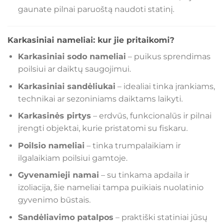
gaunate pilnai paruoštą naudoti statinį.
Karkasiniai nameliai: kur jie pritaikomi?
Karkasiniai sodo nameliai
– puikus sprendimas
poilsiui ar daiktų saugojimui.
Karkasiniai sandėliukai
– idealiai tinka įrankiams,
technikai ar sezoniniams daiktams laikyti.
Karkasinės pirtys
– erdvūs, funkcionalūs ir pilnai
įrengti objektai, kurie pristatomi su fiskaru.
Poilsio nameliai
– tinka trumpalaikiam ir
ilgalaikiam poilsiui gamtoje.
Gyvenamieji namai
– su tinkama apdaila ir
izoliacija, šie nameliai tampa puikiais nuolatinio
gyvenimo būstais.
Sandėliavimo patalpos
– praktiški statiniai jūsų