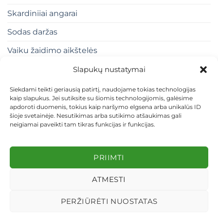
Skardiniiai angarai
Sodas daržas
Vaiku žaidimo aikštelės
Slapukų nustatymai
Siekdami teikti geriausią patirtį, naudojame tokias technologijas
kaip slapukus. Jei sutiksite su šiomis technologijomis, galėsime
apdoroti duomenis, tokius kaip naršymo elgsena arba unikalūs ID
šioje svetainėje. Nesutikimas arba sutikimo atšaukimas gali
neigiamai paveikti tam tikras funkcijas ir funkcijas.
KONTAKTAI
INDIVIDUALŪS PROJEKTAI
MOKĖJIMAS LIZINGU
PIRKIMO TAISYKLĖS
PRISTATYMAS
KEITIMAS IR GRĄŽINIMAS
PRIVATUMO POLITIKA
PRIIMTI
Visos teisės saugomos 2026 ©
dekosodas.lt
ATMESTI
PERŽIŪRĖTI NUOSTATAS