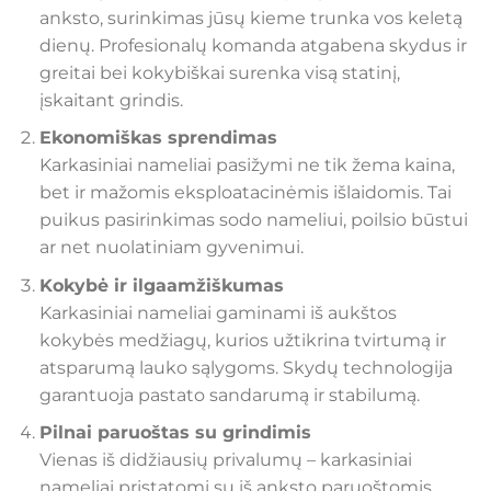
anksto, surinkimas jūsų kieme trunka vos keletą
dienų. Profesionalų komanda atgabena skydus ir
greitai bei kokybiškai surenka visą statinį,
įskaitant grindis.
Ekonomiškas sprendimas
Karkasiniai nameliai pasižymi ne tik žema kaina,
bet ir mažomis eksploatacinėmis išlaidomis. Tai
puikus pasirinkimas sodo nameliui, poilsio būstui
ar net nuolatiniam gyvenimui.
Kokybė ir ilgaamžiškumas
Karkasiniai nameliai gaminami iš aukštos
kokybės medžiagų, kurios užtikrina tvirtumą ir
atsparumą lauko sąlygoms. Skydų technologija
garantuoja pastato sandarumą ir stabilumą.
Pilnai paruoštas su grindimis
Vienas iš didžiausių privalumų – karkasiniai
nameliai pristatomi su iš anksto paruoštomis