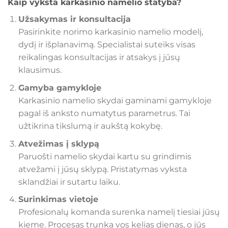
Kaip vyksta karkasinio namelio statyba?
Užsakymas ir konsultacija
Pasirinkite norimo karkasinio namelio modelį,
dydį ir išplanavimą. Specialistai suteiks visas
reikalingas konsultacijas ir atsakys į jūsų
klausimus.
Gamyba gamykloje
Karkasinio namelio skydai gaminami gamykloje
pagal iš anksto numatytus parametrus. Tai
užtikrina tikslumą ir aukštą kokybę.
Atvežimas į sklypą
Paruošti namelio skydai kartu su grindimis
atvežami į jūsų sklypą. Pristatymas vyksta
sklandžiai ir sutartu laiku.
Surinkimas vietoje
Profesionalų komanda surenka namelį tiesiai jūsų
kieme. Procesas trunka vos kelias dienas, o jūs