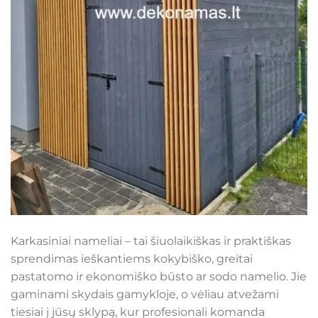
Karkasiniai nameliai – tai šiuolaikiškas ir praktiškas
sprendimas ieškantiems kokybiško, greitai
pastatomo ir ekonomiško būsto ar sodo namelio. Jie
gaminami skydais gamykloje, o vėliau atvežami
tiesiai į jūsų sklypą, kur profesionali komanda