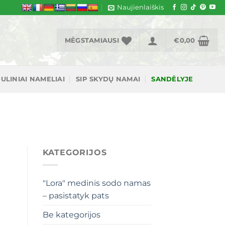
Naujienlaiškis
MĖGSTAMIAUSI
€
0,00
ULINIAI NAMELIAI
SIP SKYDŲ NAMAI
SANDĖLYJE
KATEGORIJOS
"Lora" medinis sodo namas
– pasistatyk pats
Be kategorijos