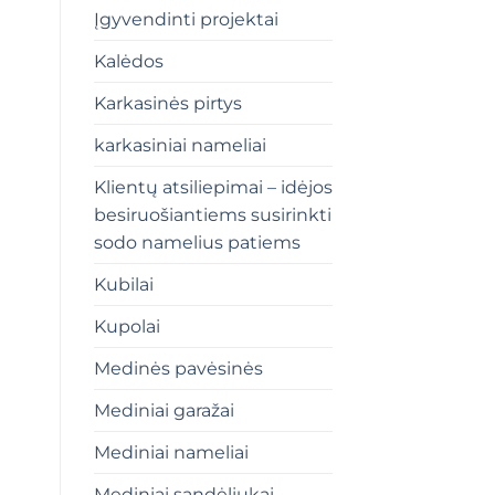
Įgyvendinti projektai
Kalėdos
Karkasinės pirtys
karkasiniai nameliai
Klientų atsiliepimai – idėjos
besiruošiantiems susirinkti
sodo namelius patiems
Kubilai
Kupolai
Medinės pavėsinės
Mediniai garažai
Mediniai nameliai
Mediniai sandėliukai