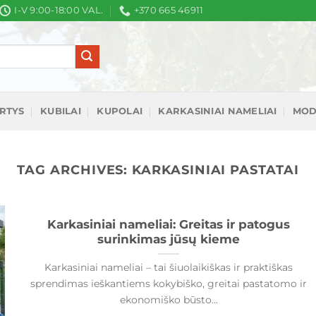
I-V 9:00-18:00 VAL.
+370 665 46911
IRTYS
KUBILAI
KUPOLAI
KARKASINIAI NAMELIAI
MOD
TAG ARCHIVES:
KARKASINIAI PASTATAI
Karkasiniai nameliai: Greitas ir patogus
surinkimas jūsų kieme
Karkasiniai nameliai – tai šiuolaikiškas ir praktiškas
sprendimas ieškantiems kokybiško, greitai pastatomo ir
ekonomiško būsto...