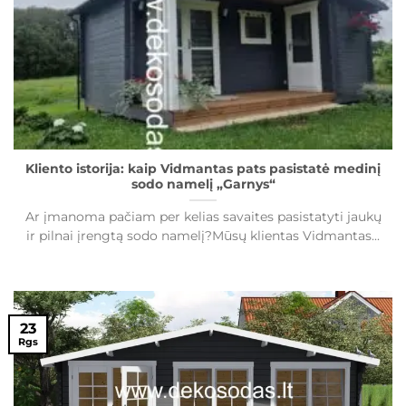
Kliento istorija: kaip Vidmantas pats pasistatė medinį
sodo namelį „Garnys“
Ar įmanoma pačiam per kelias savaites pasistatyti jaukų
ir pilnai įrengtą sodo namelį?Mūsų klientas Vidmantas...
23
Rgs