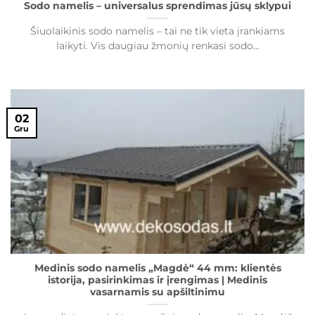
Sodo namelis – universalus sprendimas jūsų sklypui
Šiuolaikinis sodo namelis – tai ne tik vieta įrankiams
laikyti. Vis daugiau žmonių renkasi sodo...
02
Gru
Medinis sodo namelis „Magdė“ 44 mm: klientės
istorija, pasirinkimas ir įrengimas | Medinis
vasarnamis su apšiltinimu