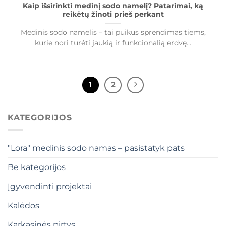
Kaip išsirinkti medinį sodo namelį? Patarimai, ką
reikėtų žinoti prieš perkant
Medinis sodo namelis – tai puikus sprendimas tiems,
kurie nori turėti jaukią ir funkcionalią erdvę...
1
2
KATEGORIJOS
"Lora" medinis sodo namas – pasistatyk pats
Be kategorijos
Įgyvendinti projektai
Kalėdos
Karkasinės pirtys