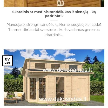
Skardinis ar medinis sandėliukas iš sienojų – ką
pasirinkti?
Planuojate įsirengti sandėliuką kieme, sodyboje ar sode?
Tuomet tikriausiai svarstote – kuris variantas geresnis:
skardinis...
07
Geg