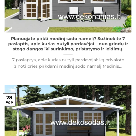
Planuojate pirkti medinį sodo namelį? Sužinokite 7
paslaptis, apie kurias nutyli pardavėjai – nuo grindų ir
stogo dangos iki surinkimo, pristatymo ir leidimų.
7 paslaptys, apie kurias nutyli pardavėjai: ką privalote
žinoti prieš pirkdami medinį sodo namelį Medinis...
28
Rgp