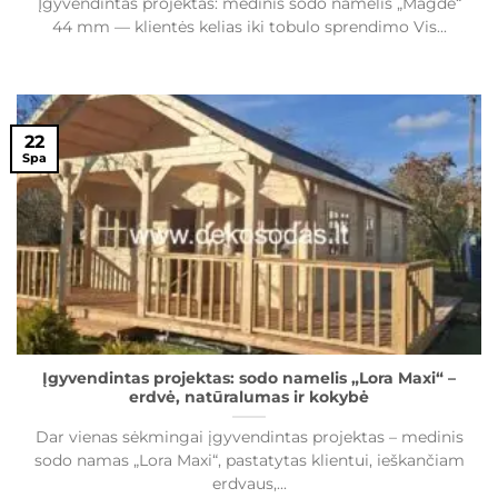
Įgyvendintas projektas: medinis sodo namelis „Magdė“
44 mm — klientės kelias iki tobulo sprendimo Vis...
22
Spa
Įgyvendintas projektas: sodo namelis „Lora Maxi“ –
erdvė, natūralumas ir kokybė
Dar vienas sėkmingai įgyvendintas projektas – medinis
sodo namas „Lora Maxi“, pastatytas klientui, ieškančiam
erdvaus,...