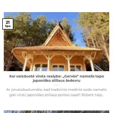
21
Spa
Kai vaizduotė virsta realybe: „Gervės“ namelis tapo
japoniško stiliaus šedevru
Ar įsivaizduotumėte, kad tradicinis medinis sodo namelis
gali virsti japoniško stiliaus poilsio oaze? Būtent taip...