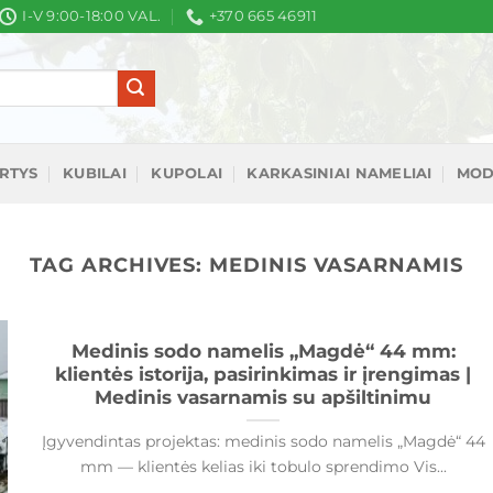
I-V 9:00-18:00 VAL.
+370 665 46911
IRTYS
KUBILAI
KUPOLAI
KARKASINIAI NAMELIAI
MOD
TAG ARCHIVES:
MEDINIS VASARNAMIS
Medinis sodo namelis „Magdė“ 44 mm:
klientės istorija, pasirinkimas ir įrengimas |
Medinis vasarnamis su apšiltinimu
Įgyvendintas projektas: medinis sodo namelis „Magdė“ 44
mm — klientės kelias iki tobulo sprendimo Vis...