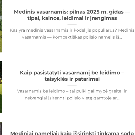
Medinis vasarnamis: pilnas 2025 m. gidas —
tipai, kainos, leidimai ir įrengimas
Kas yra medinis vasarnamis ir kodėl jis populiarus? Medinis
vasarnamis — kompaktiškas poilsio namelis iš...
Kaip pasistatyti vasarnamį be leidimo –
taisyklės ir patarimai
Vasarnamis be leidimo – tai puiki galimybė greitai ir
nebrangiai įsirengti poilsio vietą gamtoje ar...
Mediniai nameliai: kaip išsirinkti tinkamą sodo