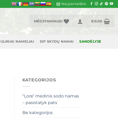
Naujienlaiškis
MĖGSTAMIAUSI
€
0,00
ULINIAI NAMELIAI
SIP SKYDŲ NAMAI
SANDĖLYJE
KATEGORIJOS
"Lora" medinis sodo namas
– pasistatyk pats
Be kategorijos