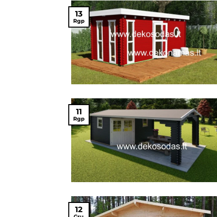
13
Rgp
11
Rgp
12
Gru