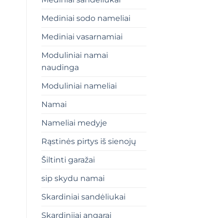
Mediniai sodo nameliai
Mediniai vasarnamiai
Moduliniai namai
naudinga
Moduliniai nameliai
Namai
Nameliai medyje
Rąstinės pirtys iš sienojų
Šiltinti garažai
sip skydu namai
Skardiniai sandėliukai
Skardiniiai angarai