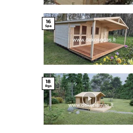
16
Spa
18
Rgs