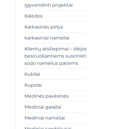
Įgyvendinti projektai
Kalėdos
Karkasinės pirtys
karkasiniai nameliai
Klientų atsiliepimai – idėjos
besiruošiantiems susirinkti
sodo namelius patiems
Kubilai
Kupolai
Medinės pavėsinės
Mediniai garažai
Mediniai nameliai
Mediniai sandėliukai