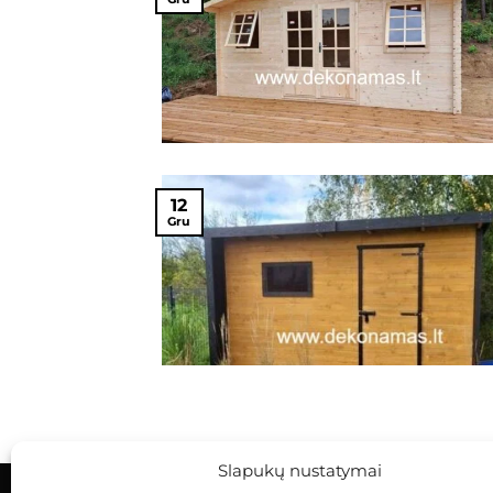
12
Gru
Slapukų nustatymai