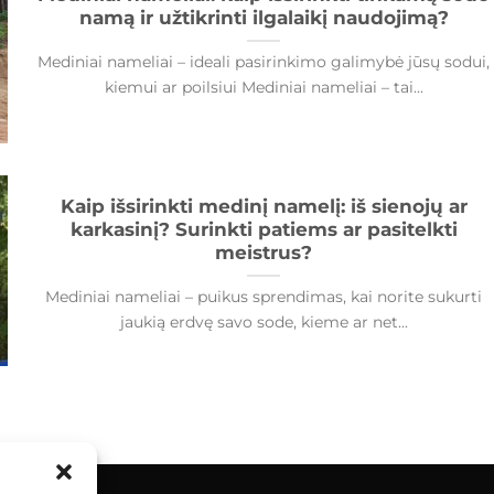
namą ir užtikrinti ilgalaikį naudojimą?
Mediniai nameliai – ideali pasirinkimo galimybė jūsų sodui,
kiemui ar poilsiui Mediniai nameliai – tai...
Kaip išsirinkti medinį namelį: iš sienojų ar
karkasinį? Surinkti patiems ar pasitelkti
meistrus?
Mediniai nameliai – puikus sprendimas, kai norite sukurti
jaukią erdvę savo sode, kieme ar net...