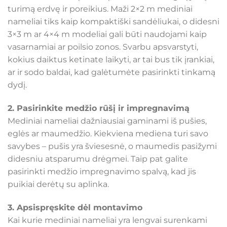
turimą erdvę ir poreikius. Maži 2×2 m mediniai
nameliai tiks kaip kompaktiški sandėliukai, o didesni
3×3 m ar 4×4 m modeliai gali būti naudojami kaip
vasarnamiai ar poilsio zonos. Svarbu apsvarstyti,
kokius daiktus ketinate laikyti, ar tai bus tik įrankiai,
ar ir sodo baldai, kad galėtumėte pasirinkti tinkamą
dydį.
2. Pasirinkite medžio rūšį ir impregnavimą
Mediniai nameliai dažniausiai gaminami iš pušies,
eglės ar maumedžio. Kiekviena mediena turi savo
savybes – pušis yra šviesesnė, o maumedis pasižymi
didesniu atsparumu drėgmei. Taip pat galite
pasirinkti medžio impregnavimo spalvą, kad jis
puikiai derėtų su aplinka.
3. Apsispręskite dėl montavimo
Kai kurie mediniai nameliai yra lengvai surenkami