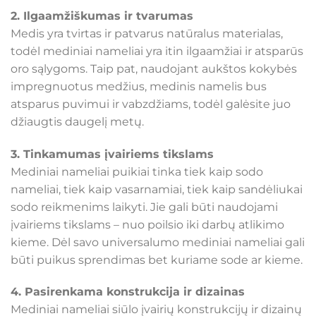
2. Ilgaamžiškumas ir tvarumas
Medis yra tvirtas ir patvarus natūralus materialas,
todėl mediniai nameliai yra itin ilgaamžiai ir atsparūs
oro sąlygoms. Taip pat, naudojant aukštos kokybės
impregnuotus medžius, medinis namelis bus
atsparus puvimui ir vabzdžiams, todėl galėsite juo
džiaugtis daugelį metų.
3. Tinkamumas įvairiems tikslams
Mediniai nameliai puikiai tinka tiek kaip sodo
nameliai, tiek kaip vasarnamiai, tiek kaip sandėliukai
sodo reikmenims laikyti. Jie gali būti naudojami
įvairiems tikslams – nuo poilsio iki darbų atlikimo
kieme. Dėl savo universalumo mediniai nameliai gali
būti puikus sprendimas bet kuriame sode ar kieme.
4. Pasirenkama konstrukcija ir dizainas
Mediniai nameliai siūlo įvairių konstrukcijų ir dizainų