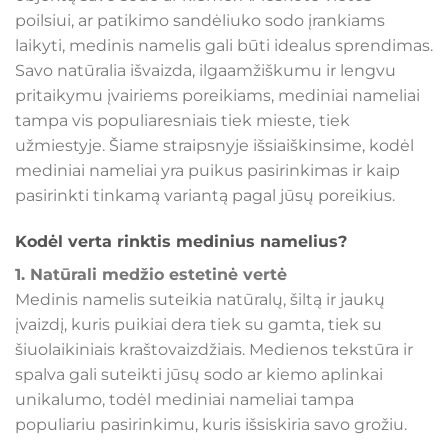
poilsiui, ar patikimo sandėliuko sodo įrankiams
laikyti, medinis namelis gali būti idealus sprendimas.
Savo natūralia išvaizda, ilgaamžiškumu ir lengvu
pritaikymu įvairiems poreikiams, mediniai nameliai
tampa vis populiaresniais tiek mieste, tiek
užmiestyje. Šiame straipsnyje išsiaiškinsime, kodėl
mediniai nameliai yra puikus pasirinkimas ir kaip
pasirinkti tinkamą variantą pagal jūsų poreikius.
Kodėl verta rinktis medinius namelius?
1. Natūrali medžio estetinė vertė
Medinis namelis suteikia natūralų, šiltą ir jaukų
įvaizdį, kuris puikiai dera tiek su gamta, tiek su
šiuolaikiniais kraštovaizdžiais. Medienos tekstūra ir
spalva gali suteikti jūsų sodo ar kiemo aplinkai
unikalumo, todėl mediniai nameliai tampa
populiariu pasirinkimu, kuris išsiskiria savo grožiu.