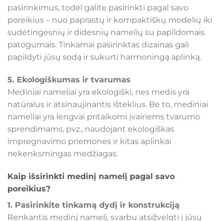
pasirinkimus, todėl galite pasirinkti pagal savo
poreikius – nuo paprastų ir kompaktiškų modelių iki
sudėtingesnių ir didesnių namelių su papildomais
patogumais. Tinkamai pasirinktas dizainas gali
papildyti jūsų sodą ir sukurti harmoningą aplinką.
5. Ekologiškumas ir tvarumas
Mediniai nameliai yra ekologiški, nes medis yra
natūralus ir atsinaujinantis išteklius. Be to, mediniai
nameliai yra lengvai pritaikomi įvairiems tvarumo
sprendimams, pvz., naudojant ekologiškas
impregnavimo priemones ir kitas aplinkai
nekenksmingas medžiagas.
Kaip išsirinkti medinį namelį pagal savo
poreikius?
1. Pasirinkite tinkamą dydį ir konstrukciją
Renkantis medinį namelį, svarbu atsižvelgti į jūsų