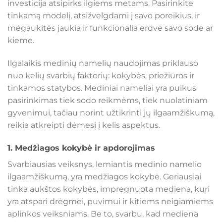
investicija atsipirks ilgiems metams. Pasirinkite
tinkamą modelį, atsižvelgdami į savo poreikius, ir
mėgaukitės jaukia ir funkcionalia erdve savo sode ar
kieme.
Ilgalaikis medinių namelių naudojimas priklauso
nuo kelių svarbių faktorių: kokybės, priežiūros ir
tinkamos statybos. Mediniai nameliai yra puikus
pasirinkimas tiek sodo reikmėms, tiek nuolatiniam
gyvenimui, tačiau norint užtikrinti jų ilgaamžiškumą,
reikia atkreipti dėmesį į kelis aspektus.
1.
Medžiagos kokybė ir apdorojimas
Svarbiausias veiksnys, lemiantis medinio namelio
ilgaamžiškumą, yra medžiagos kokybė. Geriausiai
tinka aukštos kokybės, impregnuota mediena, kuri
yra atspari drėgmei, puvimui ir kitiems neigiamiems
aplinkos veiksniams. Be to, svarbu, kad mediena