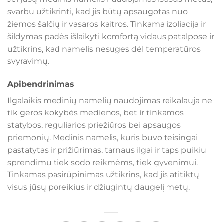
svarbu užtikrinti, kad jis būtų apsaugotas nuo
žiemos šalčių ir vasaros kaitros. Tinkama izoliacija ir
šildymas padės išlaikyti komfortą vidaus patalpose ir
užtikrins, kad namelis nesuges dėl temperatūros
svyravimų.
Apibendrinimas
Ilgalaikis medinių namelių naudojimas reikalauja ne
tik geros kokybės medienos, bet ir tinkamos
statybos, reguliarios priežiūros bei apsaugos
priemonių. Medinis namelis, kuris buvo teisingai
pastatytas ir prižiūrimas, tarnaus ilgai ir taps puikiu
sprendimu tiek sodo reikmėms, tiek gyvenimui.
Tinkamas pasirūpinimas užtikrins, kad jis atitiktų
visus jūsų poreikius ir džiugintų daugelį metų.