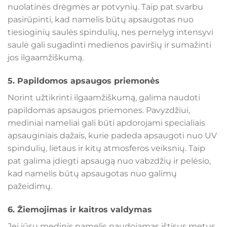
nuolatinės drėgmės ar potvynių. Taip pat svarbu
pasirūpinti, kad namelis būtų apsaugotas nuo
tiesioginių saulės spindulių, nes pernelyg intensyvi
saulė gali sugadinti medienos paviršių ir sumažinti
jos ilgaamžiškumą.
5.
Papildomos apsaugos priemonės
Norint užtikrinti ilgaamžiškumą, galima naudoti
papildomas apsaugos priemones. Pavyzdžiui,
mediniai nameliai gali būti apdorojami specialiais
apsauginiais dažais, kurie padeda apsaugoti nuo UV
spindulių, lietaus ir kitų atmosferos veiksnių. Taip
pat galima įdiegti apsaugą nuo vabzdžių ir pelėsio,
kad namelis būtų apsaugotas nuo galimų
pažeidimų.
6.
Žiemojimas ir kaitros valdymas
Jei jūsų medinis namelis naudojamas ištisus metus,