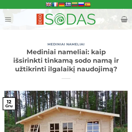
Skip
to
content
MEDINIAI NAMELIAI
Mediniai nameliai: kaip
išsirinkti tinkamą sodo namą ir
užtikrinti ilgalaikį naudojimą?
12
Gru