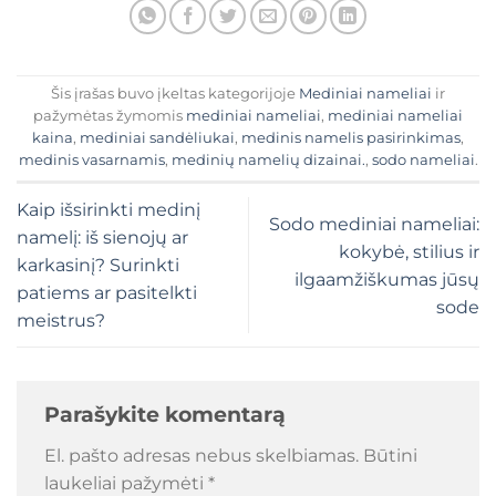
Šis įrašas buvo įkeltas kategorijoje
Mediniai nameliai
ir
pažymėtas žymomis
mediniai nameliai
,
mediniai nameliai
kaina
,
mediniai sandėliukai
,
medinis namelis pasirinkimas
,
medinis vasarnamis
,
medinių namelių dizainai.
,
sodo nameliai
.
Kaip išsirinkti medinį
Sodo mediniai nameliai:
namelį: iš sienojų ar
kokybė, stilius ir
karkasinį? Surinkti
ilgaamžiškumas jūsų
patiems ar pasitelkti
sode
meistrus?
Parašykite komentarą
El. pašto adresas nebus skelbiamas.
Būtini
laukeliai pažymėti
*