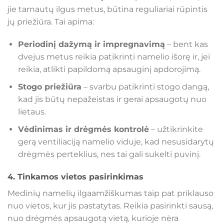
jie tarnautų ilgus metus, būtina reguliariai rūpintis
jų priežiūra. Tai apima:
Periodinį dažymą ir impregnavimą
– bent kas
dvejus metus reikia patikrinti namelio išorę ir, jei
reikia, atlikti papildomą apsauginį apdorojimą.
Stogo priežiūra
– svarbu patikrinti stogo dangą,
kad jis būtų nepažeistas ir gerai apsaugotų nuo
lietaus.
Vėdinimas ir drėgmės kontrolė
– užtikrinkite
gerą ventiliaciją namelio viduje, kad nesusidarytų
drėgmės perteklius, nes tai gali sukelti puvinį.
4.
Tinkamos vietos pasirinkimas
Medinių namelių ilgaamžiškumas taip pat priklauso
nuo vietos, kur jis pastatytas. Reikia pasirinkti sausą,
nuo drėgmės apsaugotą vietą, kurioje nėra