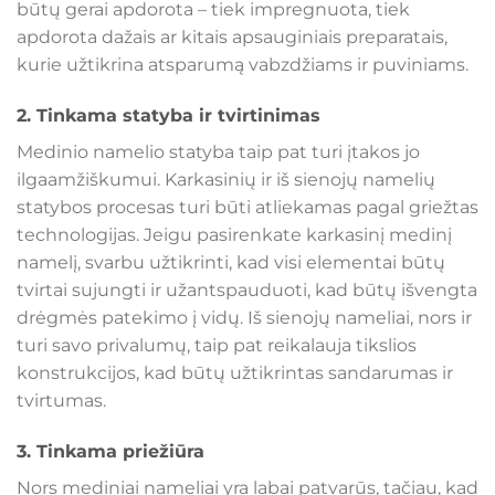
būtų gerai apdorota – tiek impregnuota, tiek
apdorota dažais ar kitais apsauginiais preparatais,
kurie užtikrina atsparumą vabzdžiams ir puviniams.
2.
Tinkama statyba ir tvirtinimas
Medinio namelio statyba taip pat turi įtakos jo
ilgaamžiškumui. Karkasinių ir iš sienojų namelių
statybos procesas turi būti atliekamas pagal griežtas
technologijas. Jeigu pasirenkate karkasinį medinį
namelį, svarbu užtikrinti, kad visi elementai būtų
tvirtai sujungti ir užantspauduoti, kad būtų išvengta
drėgmės patekimo į vidų. Iš sienojų nameliai, nors ir
turi savo privalumų, taip pat reikalauja tikslios
konstrukcijos, kad būtų užtikrintas sandarumas ir
tvirtumas.
3.
Tinkama priežiūra
Nors mediniai nameliai yra labai patvarūs, tačiau, kad