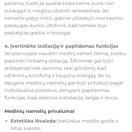
patiems, todėl jie puikiai tinka tiems, kurie nori
sutaupyti ir mėgsta užsiimti rankdarbiais. Jei
nenorite patys rinkti, galima užsisakyti montavimo
paslaugas, kurios užtikrins, kad namelis bus
pastatytas greitai ir teisingai.
4. Įvertinkite izoliaciją ir papildomas funkcijas
Jei planuojate naudoti medinį namelį žiemą, svarbu
pasirinkti tinkamą izoliaciją. Šiltinimas gali būti
atliekamas tiek sienoms, tiek grindims, kad
užtikrintų komfortą ir taupytų energiją. Be to,
daugelis medinių namelių gali būti pritaikyti pagal
individualius poreikius, įrengiant papildomas
funkcijas, kaip elektros instaliacija, langai ir durys.
Medinių namelių privalumai
Estetiška išvaizda:
Natūralus medžio grožis ir
šiltas įvaizdis.