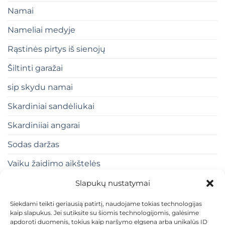
Namai
Nameliai medyje
Rąstinės pirtys iš sienojų
Šiltinti garažai
sip skydu namai
Skardiniai sandėliukai
Skardiniiai angarai
Sodas daržas
Vaiku žaidimo aikštelės
Slapukų nustatymai
Siekdami teikti geriausią patirtį, naudojame tokias technologijas
kaip slapukus. Jei sutiksite su šiomis technologijomis, galėsime
apdoroti duomenis, tokius kaip naršymo elgsena arba unikalūs ID