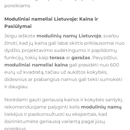
poreikiams.
Moduliniai nameliai Lietuvoje: Kaina ir
Pasiūlymai
Jeigu ieškote
modulinių namų Lietuvoje
, svarbu
žinoti, kad jų kaina gali labai skirtis priklausomai nuo
dydžio, projektavimo sudėtingumo ir papildomų
funkcijų, tokių kaip
terasa
ar
garažas
. Pavyzdžiui,
moduliniai nameliai kaina
gali prasidėti nuo 600
eurų už kvadratą, tačiau už aukštos kokybės,
didesnius ar prabangius namus gali tekti sumokėti
ir daugiau.
Norėdami gauti geriausią kainos ir kokybės santykį,
rekomenduojame palyginti kelis
modulinių namų
tiekėjus ir pasikonsultuoti su ekspertais, kad
išsirinktumėte geriausią variantą pagal jūsų
poreikius.