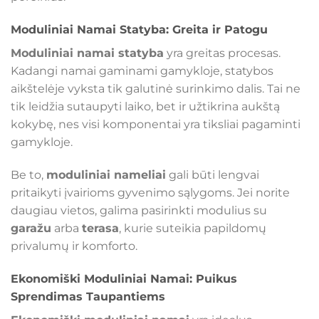
Moduliniai Namai Statyba: Greita ir Patogu
Moduliniai namai statyba
yra greitas procesas.
Kadangi namai gaminami gamykloje, statybos
aikštelėje vyksta tik galutinė surinkimo dalis. Tai ne
tik leidžia sutaupyti laiko, bet ir užtikrina aukštą
kokybę, nes visi komponentai yra tiksliai pagaminti
gamykloje.
Be to,
moduliniai nameliai
gali būti lengvai
pritaikyti įvairioms gyvenimo sąlygoms. Jei norite
daugiau vietos, galima pasirinkti modulius su
garažu
arba
terasa
, kurie suteikia papildomų
privalumų ir komforto.
Ekonomiški Moduliniai Namai: Puikus
Sprendimas Taupantiems