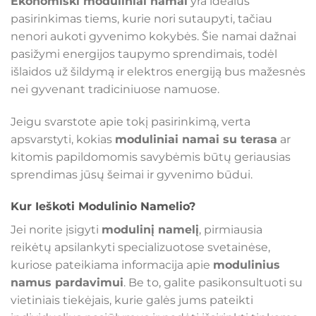
Ekonomiški moduliniai namai
yra idealus
pasirinkimas tiems, kurie nori sutaupyti, tačiau
nenori aukoti gyvenimo kokybės. Šie namai dažnai
pasižymi energijos taupymo sprendimais, todėl
išlaidos už šildymą ir elektros energiją bus mažesnės
nei gyvenant tradiciniuose namuose.
Jeigu svarstote apie tokį pasirinkimą, verta
apsvarstyti, kokias
moduliniai namai su terasa
ar
kitomis papildomomis savybėmis būtų geriausias
sprendimas jūsų šeimai ir gyvenimo būdui.
Kur Ieškoti Modulinio Namelio?
Jei norite įsigyti
modulinį namelį
, pirmiausia
reikėtų apsilankyti specializuotose svetainėse,
kuriose pateikiama informacija apie
modulinius
namus pardavimui
. Be to, galite pasikonsultuoti su
vietiniais tiekėjais, kurie galės jums pateikti