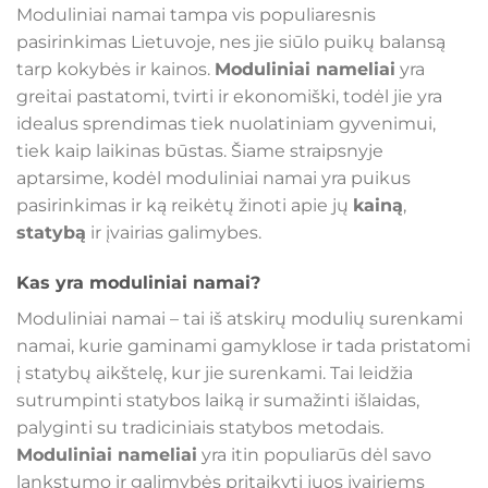
Moduliniai namai tampa vis populiaresnis
pasirinkimas Lietuvoje, nes jie siūlo puikų balansą
tarp kokybės ir kainos.
Moduliniai nameliai
yra
greitai pastatomi, tvirti ir ekonomiški, todėl jie yra
idealus sprendimas tiek nuolatiniam gyvenimui,
tiek kaip laikinas būstas. Šiame straipsnyje
aptarsime, kodėl moduliniai namai yra puikus
pasirinkimas ir ką reikėtų žinoti apie jų
kainą
,
statybą
ir įvairias galimybes.
Kas yra moduliniai namai?
Moduliniai namai – tai iš atskirų modulių surenkami
namai, kurie gaminami gamyklose ir tada pristatomi
į statybų aikštelę, kur jie surenkami. Tai leidžia
sutrumpinti statybos laiką ir sumažinti išlaidas,
palyginti su tradiciniais statybos metodais.
Moduliniai nameliai
yra itin populiarūs dėl savo
lankstumo ir galimybės pritaikyti juos įvairiems