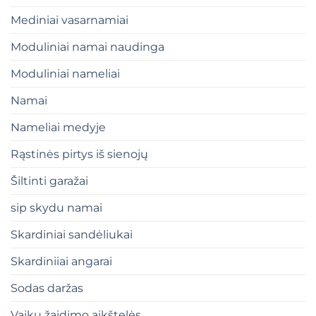
Mediniai vasarnamiai
Moduliniai namai naudinga
Moduliniai nameliai
Namai
Nameliai medyje
Rąstinės pirtys iš sienojų
Šiltinti garažai
sip skydu namai
Skardiniai sandėliukai
Skardiniiai angarai
Sodas daržas
Vaiku žaidimo aikštelės