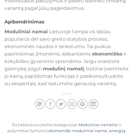
individualius pasiūlymus ir padėti išsirinkti tinkamą
variantą pagal jūsų pageidavimus.
Apibendrinimas
Moduliniai namai
Lietuvoje tampa vis labiau
populiarūs dėl savo greito statybos proceso,
ekonominės naudos ir lankstumo. Tai puikus
pasirinkimas žmonėms, ieškantiems
ekonomiško
ir
kokybiško gyvenimo sprendimo. Jeigu svarstote
galimybę įsigyti
modulinį namelį
, būtinai įvertinkite
jo kainą, papildomas funkcijas ir pasikonsultuokite
su ekspertais, kad rastumėte geriausią variantą.
Šis įrašas buvo įkeltas kategorijoje
Moduliniai nameliai
ir
pažymėtas žymomis
ekonomiški moduliniai namai
,
energiją