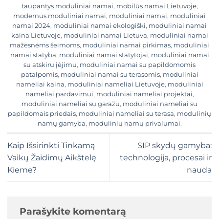
taupantys moduliniai namai
,
mobilūs namai Lietuvoje
,
modernūs moduliniai namai
,
moduliniai namai
,
moduliniai
namai 2024
,
moduliniai namai ekologiški
,
moduliniai namai
kaina Lietuvoje
,
moduliniai namai Lietuva
,
moduliniai namai
mažesnėms šeimoms
,
moduliniai namai pirkimas
,
moduliniai
namai statyba
,
moduliniai namai statytojai
,
moduliniai namai
su atskiru įėjimu
,
moduliniai namai su papildomomis
patalpomis
,
moduliniai namai su terasomis
,
moduliniai
nameliai kaina
,
moduliniai nameliai Lietuvoje
,
moduliniai
nameliai pardavimui
,
moduliniai nameliai projektai
,
moduliniai nameliai su garažu
,
moduliniai nameliai su
papildomais priedais
,
moduliniai nameliai su terasa
,
modulinių
namų gamyba
,
modulinių namų privalumai
.
Kaip Išsirinkti Tinkamą
SIP skydų gamyba:
Vaikų Žaidimų Aikštelę
technologija, procesai ir
Kieme?
nauda
Parašykite komentarą