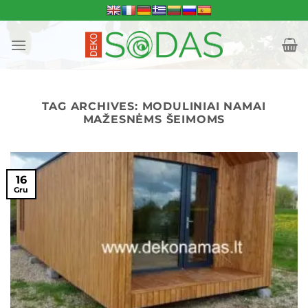
Skip
to
content
TAG ARCHIVES:
MODULINIAI NAMAI
MAŽESNĖMS ŠEIMOMS
16
Gru