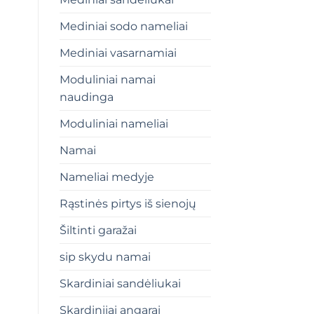
Mediniai sodo nameliai
Mediniai vasarnamiai
Moduliniai namai
naudinga
Moduliniai nameliai
Namai
Nameliai medyje
Rąstinės pirtys iš sienojų
Šiltinti garažai
sip skydu namai
Skardiniai sandėliukai
Skardiniiai angarai