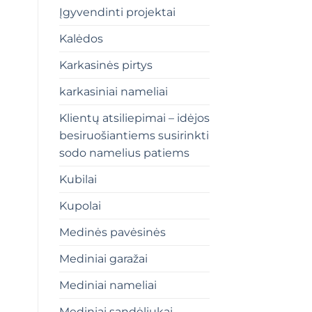
Įgyvendinti projektai
Kalėdos
Karkasinės pirtys
karkasiniai nameliai
Klientų atsiliepimai – idėjos
besiruošiantiems susirinkti
sodo namelius patiems
Kubilai
Kupolai
Medinės pavėsinės
Mediniai garažai
Mediniai nameliai
Mediniai sandėliukai