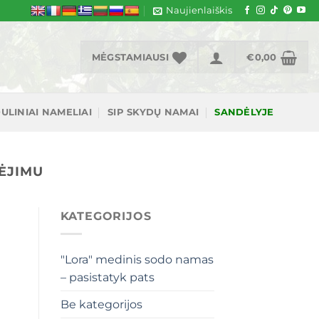
Naujienlaiškis
MĖGSTAMIAUSI
€
0,00
ULINIAI NAMELIAI
SIP SKYDŲ NAMAI
SANDĖLYJE
ĮĖJIMU
KATEGORIJOS
"Lora" medinis sodo namas
– pasistatyk pats
Be kategorijos