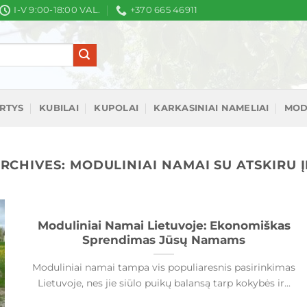
I-V 9:00-18:00 VAL.
+370 665 46911
IRTYS
KUBILAI
KUPOLAI
KARKASINIAI NAMELIAI
MOD
ARCHIVES:
MODULINIAI NAMAI SU ATSKIRU 
Moduliniai Namai Lietuvoje: Ekonomiškas
Sprendimas Jūsų Namams
Moduliniai namai tampa vis populiaresnis pasirinkimas
Lietuvoje, nes jie siūlo puikų balansą tarp kokybės ir...