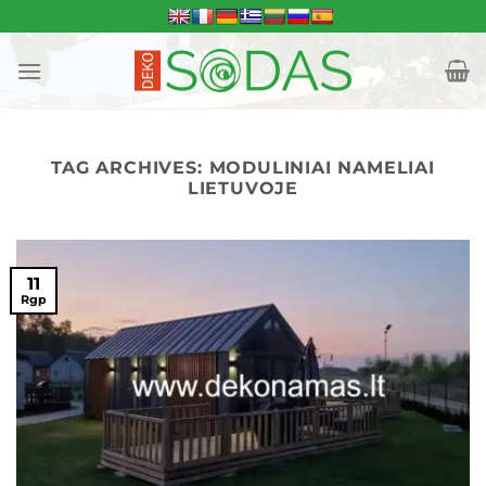
Skip
to
content
TAG ARCHIVES:
MODULINIAI NAMELIAI
LIETUVOJE
11
Rgp