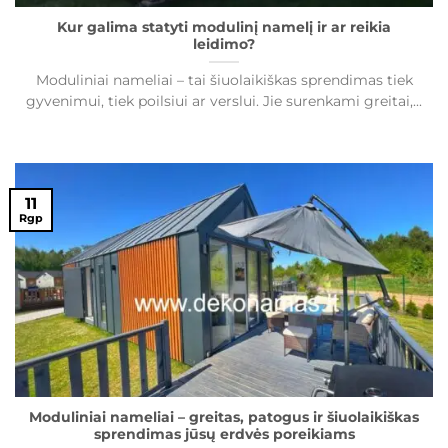
Kur galima statyti modulinį namelį ir ar reikia
leidimo?
Moduliniai nameliai – tai šiuolaikiškas sprendimas tiek
gyvenimui, tiek poilsiui ar verslui. Jie surenkami greitai,...
11
Rgp
Moduliniai nameliai – greitas, patogus ir šiuolaikiškas
sprendimas jūsų erdvės poreikiams