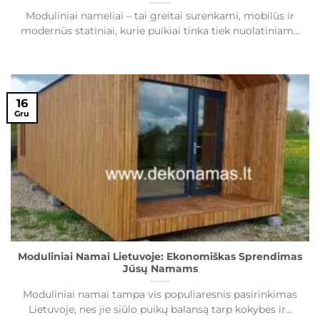
Moduliniai nameliai – tai greitai surenkami, mobilūs ir
modernūs statiniai, kurie puikiai tinka tiek nuolatiniam...
16
Gru
Moduliniai Namai Lietuvoje: Ekonomiškas Sprendimas
Jūsų Namams
Moduliniai namai tampa vis populiaresnis pasirinkimas
Lietuvoje, nes jie siūlo puikų balansą tarp kokybės ir...