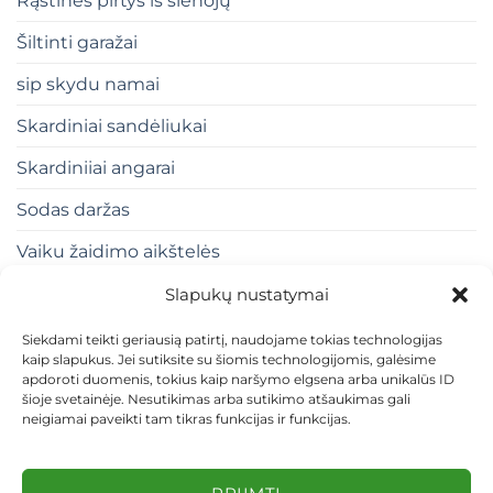
Rąstinės pirtys iš sienojų
Šiltinti garažai
sip skydu namai
Skardiniai sandėliukai
Skardiniiai angarai
Sodas daržas
Vaiku žaidimo aikštelės
Slapukų nustatymai
Siekdami teikti geriausią patirtį, naudojame tokias technologijas
kaip slapukus. Jei sutiksite su šiomis technologijomis, galėsime
apdoroti duomenis, tokius kaip naršymo elgsena arba unikalūs ID
šioje svetainėje. Nesutikimas arba sutikimo atšaukimas gali
neigiamai paveikti tam tikras funkcijas ir funkcijas.
KONTAKTAI
INDIVIDUALŪS PROJEKTAI
MOKĖJIMAS LIZINGU
PIRKIMO TAISYKLĖS
PRISTATYMAS
KEITIMAS IR GRĄŽINIMAS
PRIVATUMO POLITIKA