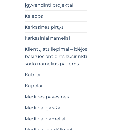
Įgyvendinti projektai
Kalėdos
Karkasinės pirtys
karkasiniai nameliai
Klientų atsiliepimai – idėjos
besiruošiantiems susirinkti
sodo namelius patiems
Kubilai
Kupolai
Medinės pavėsinės
Mediniai garažai
Mediniai nameliai
Mediniai sandėliukai