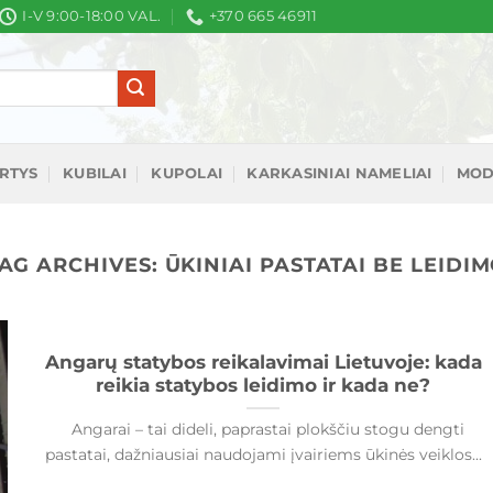
I-V 9:00-18:00 VAL.
+370 665 46911
IRTYS
KUBILAI
KUPOLAI
KARKASINIAI NAMELIAI
MOD
AG ARCHIVES:
ŪKINIAI PASTATAI BE LEIDI
Angarų statybos reikalavimai Lietuvoje: kada
reikia statybos leidimo ir kada ne?
Angarai – tai dideli, paprastai plokščiu stogu dengti
pastatai, dažniausiai naudojami įvairiems ūkinės veiklos...