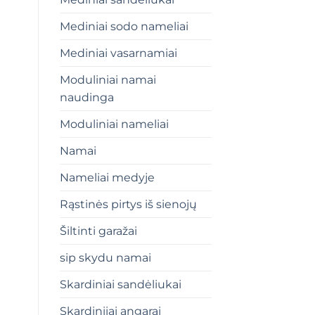
Mediniai sodo nameliai
Mediniai vasarnamiai
Moduliniai namai
naudinga
Moduliniai nameliai
Namai
Nameliai medyje
Rąstinės pirtys iš sienojų
Šiltinti garažai
sip skydu namai
Skardiniai sandėliukai
Skardiniiai angarai