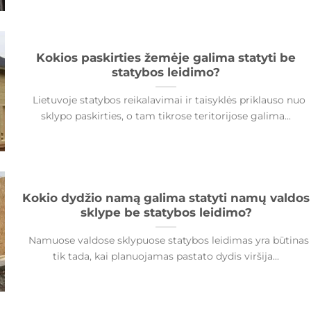
Kokios paskirties žemėje galima statyti be
statybos leidimo?
Lietuvoje statybos reikalavimai ir taisyklės priklauso nuo
sklypo paskirties, o tam tikrose teritorijose galima...
Kokio dydžio namą galima statyti namų valdos
sklype be statybos leidimo?
Namuose valdose sklypuose statybos leidimas yra būtinas
tik tada, kai planuojamas pastato dydis viršija...