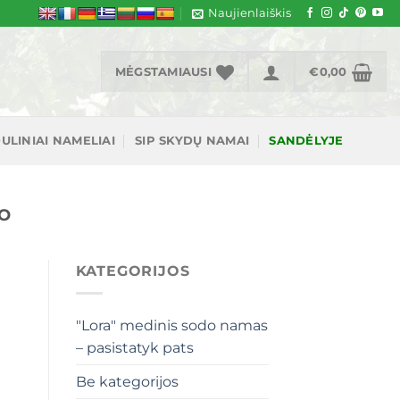
Naujienlaiškis
MĖGSTAMIAUSI
€
0,00
ULINIAI NAMELIAI
SIP SKYDŲ NAMAI
SANDĖLYJE
MO
KATEGORIJOS
"Lora" medinis sodo namas
– pasistatyk pats
Be kategorijos