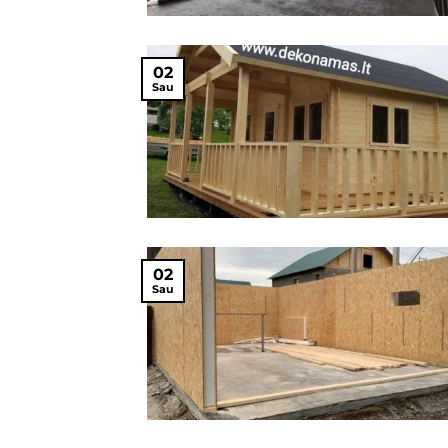
02
Sau
02
Sau